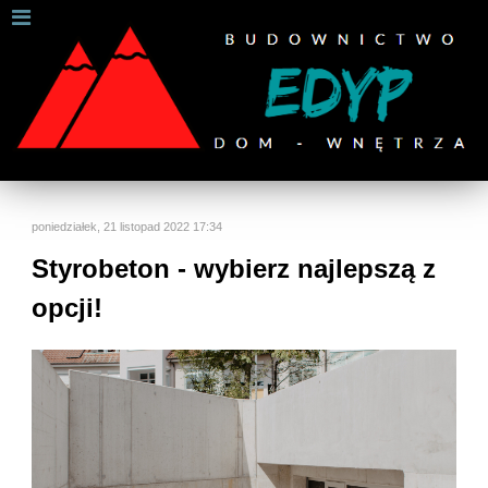
W celu zapewnienia jak najlepszych usług online, ta
strona korzysta z plików cookies.
Jeśli korzystasz z naszej strony internetowej, wyrażasz zgodę na
używanie naszych plików cookies.
Dalsze informacje
Rozumiem
poniedziałek, 21 listopad 2022 17:34
Styrobeton - wybierz najlepszą z
opcji!