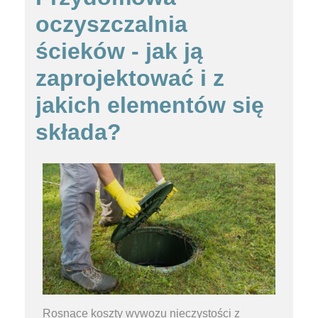
oczyszczalnia
ścieków - jak ją
zaprojektować i z
jakich elementów się
składa?
Rosnące koszty wywozu nieczystości z