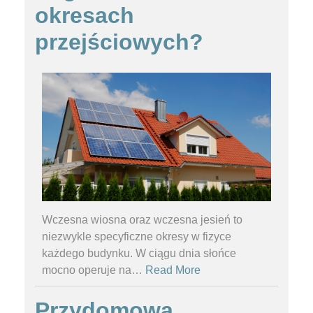
okresach
przejściowych?
Wczesna wiosna oraz wczesna jesień to
niezwykle specyficzne okresy w fizyce
każdego budynku. W ciągu dnia słońce
mocno operuje na
…
Read More
Przydomowa