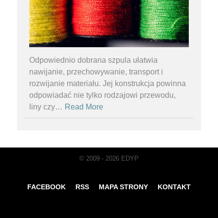
Odpowiednio dobrana szpula ułatwia
nawijanie, przechowywanie, transport i
rozwijanie materiału. Jej konstrukcja powinna
odpowiadać nie tylko rodzajowi przewodu,
liny czy
…
Read More
© 2009 - 2026 EDYP
FACEBOOK
RSS
MAPA STRONY
KONTAKT