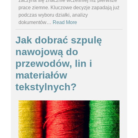
zaczyna się znacznie wcześniej niż pierwsze
prace ziemne. Kluczowe decyzje zapadają już
podczas wyboru działki, analizy
dokumentów
…
Read More
Jak dobrać szpulę
nawojową do
przewodów, lin i
materiałów
tekstylnych?