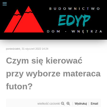
W celu zapewnienia jak najlepszych usług online, ta
strona korzysta z plików cookies.
Jeśli korzystasz z naszej strony internetowej, wyrażasz zgodę na
używanie naszych plików cookies.
Dalsze informacje
Rozumiem
poniedziałek, 31 styczeń 2022 14:24
Czym się kierować
przy wyborze materaca
futon?
wielkość czcionki
Wydrukuj
Email