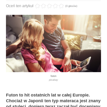
Oceń ten artykuł
(0 głosów)
futon
pixabay
Futon to hit ostatnich lat w całej Europie.
Chociaż w Japonii ten typ materaca jest znany
od stuleci, dopiero teraz zaczął być doceniany