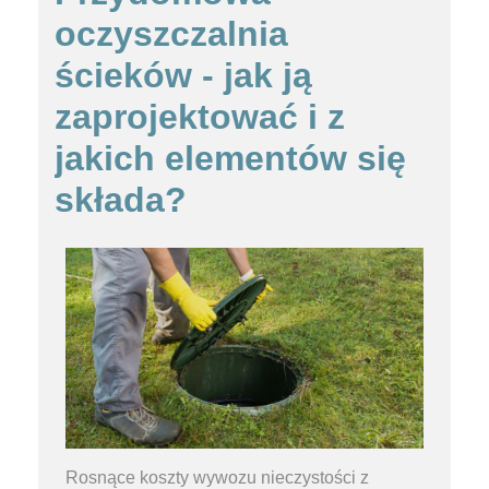
oczyszczalnia
ścieków - jak ją
zaprojektować i z
jakich elementów się
składa?
Rosnące koszty wywozu nieczystości z