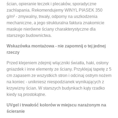
ścian, opieranie teczek i plecaków, sporadyczne
zachlapania. Rekomendujemy WINYL PIASEK 350
g/m² - zmywalny, trwały, odporny na uszkodzenia
mechaniczne, a jego strukturalna faktura znakomicie
maskuje nierówne ściany charakterystyczne dla
starszego budownictwa.
Wskazówka montażowa - nie zapomnij o tej jednej
rzeczy
Przed klejeniem zdejmij włączniki światła, haki, osłony
gniazdek i inne elementy ze ściany. Przyklejaj tapetę z 5
cm zapasem ze wszystkich stron i odcinaj ostrym nożem
na koniec - unikniesz niespodzianek wynikających z
krzywizny ścian. W starszych budynkach kąty rzadko
kiedy są prostokątne.
UVgel i trwałość kolorów w miejscu narażonym na
ścieranie