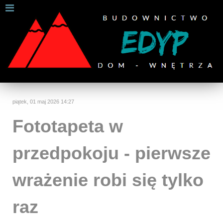
W celu zapewnienia jak najlepszych usług online, ta
strona korzysta z plików cookies.
Jeśli korzystasz z naszej strony internetowej, wyrażasz zgodę na
używanie naszych plików cookies.
Dalsze informacje
Rozumiem
piątek, 01 maj 2026 14:27
Fototapeta w
przedpokoju - pierwsze
wrażenie robi się tylko
raz