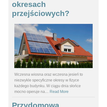
okresach
przejściowych?
Wczesna wiosna oraz wczesna jesień to
niezwykle specyficzne okresy w fizyce
każdego budynku. W ciągu dnia słońce
mocno operuje na
…
Read More
Przydomowa