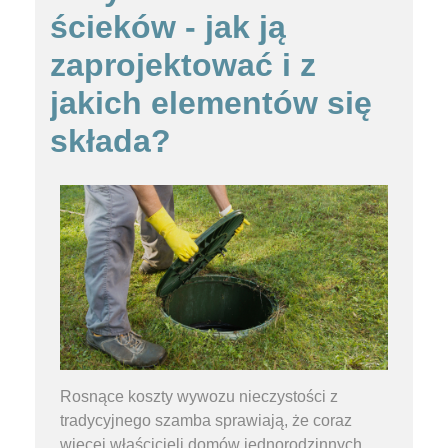
ścieków - jak ją
zaprojektować i z
jakich elementów się
składa?
Rosnące koszty wywozu nieczystości z
tradycyjnego szamba sprawiają, że coraz
więcej właścicieli domów jednorodzinnych