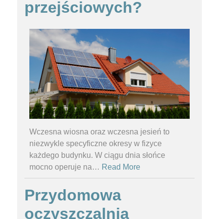
przejściowych?
Wczesna wiosna oraz wczesna jesień to
niezwykle specyficzne okresy w fizyce
każdego budynku. W ciągu dnia słońce
mocno operuje na
…
Read More
Przydomowa
oczyszczalnia