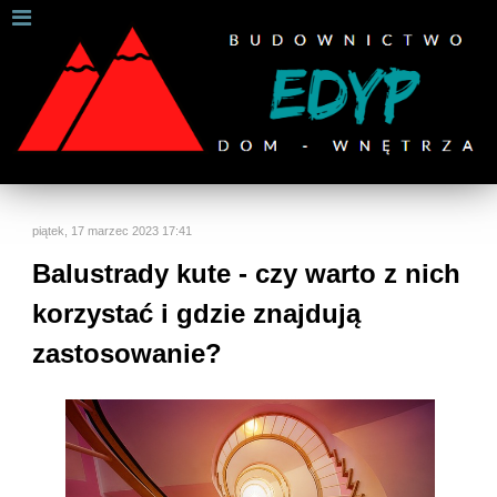
W celu zapewnienia jak najlepszych usług online, ta
strona korzysta z plików cookies.
Jeśli korzystasz z naszej strony internetowej, wyrażasz zgodę na
używanie naszych plików cookies.
Dalsze informacje
Rozumiem
piątek, 17 marzec 2023 17:41
Balustrady kute - czy warto z nich
korzystać i gdzie znajdują
zastosowanie?