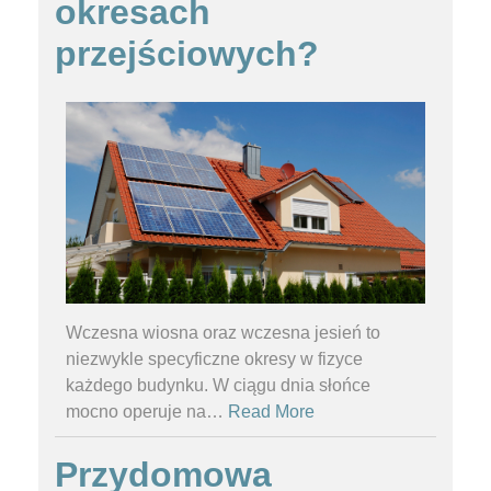
okresach
przejściowych?
Wczesna wiosna oraz wczesna jesień to
niezwykle specyficzne okresy w fizyce
każdego budynku. W ciągu dnia słońce
mocno operuje na
…
Read More
Przydomowa