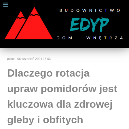
W celu zapewnienia jak najlepszych usług online, ta
strona korzysta z plików cookies.
Jeśli korzystasz z naszej strony internetowej, wyrażasz zgodę na
używanie naszych plików cookies.
Dalsze informacje
Rozumiem
piątek, 06 wrzesień 2024 15:03
Dlaczego rotacja
upraw pomidorów jest
kluczowa dla zdrowej
gleby i obfitych