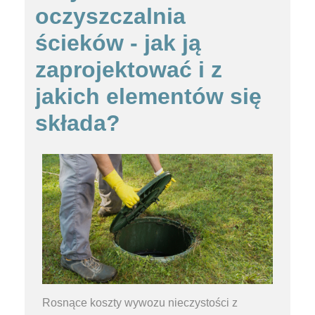
oczyszczalnia
ścieków - jak ją
zaprojektować i z
jakich elementów się
składa?
Rosnące koszty wywozu nieczystości z