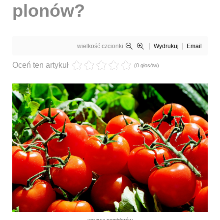
plonów?
wielkość czcionki
Wydrukuj
Email
Oceń ten artykuł
(0 głosów)
uprawa pomidorów