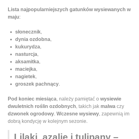
Lista najpopularniejszych gatunków wysiewanych w
maju
:
słonecznik
,
dynia ozdobna
,
kukurydza
,
nasturcja
,
aksamitka
,
maciejka
,
nagietek
,
groszek pachnący
.
Pod koniec miesiąca
, należy pamiętać o
wysiewie
dwuletnich roślin ozdobnych
, takich jak
malwa
czy
dzwonek ogrodowy
.
Wczesne wysiewy
, zapewnią im
dobrą kondycję w kolejnym sezonie.
Lilaki, azalie i tulipany –