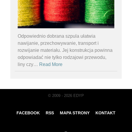
Odpowiednio dobrana szpula ułatwia
nawijanie, przechowywanie, transport i
rozwijanie materiału. Jej konstrukcja powinna
odpowiadać nie tylko rodzajowi przewodu,
liny czy
…
Read More
© 2009 - 2026 EDYP
FACEBOOK
RSS
MAPA STRONY
KONTAKT