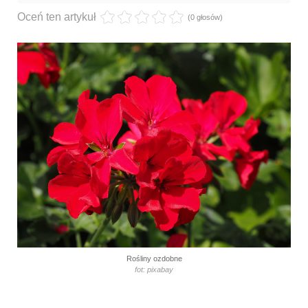
Oceń ten artykuł
(0 głosów)
Rośliny ozdobne
fot: pixabay