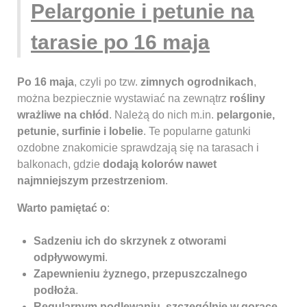
Pelargonie i petunie na
tarasie po 16 maja
Po 16 maja
, czyli po tzw.
zimnych ogrodnikach
,
można bezpiecznie wystawiać na zewnątrz
rośliny
wrażliwe na chłód
. Należą do nich m.in.
pelargonie,
petunie, surfinie i lobelie
. Te popularne gatunki
ozdobne znakomicie sprawdzają się na tarasach i
balkonach, gdzie
dodają kolorów nawet
najmniejszym przestrzeniom
.
Warto pamiętać o
:
Sadzeniu ich do skrzynek z otworami
odpływowymi
.
Zapewnieniu żyznego, przepuszczalnego
podłoża
.
Regularnym podlewaniu, szczególnie w gorące