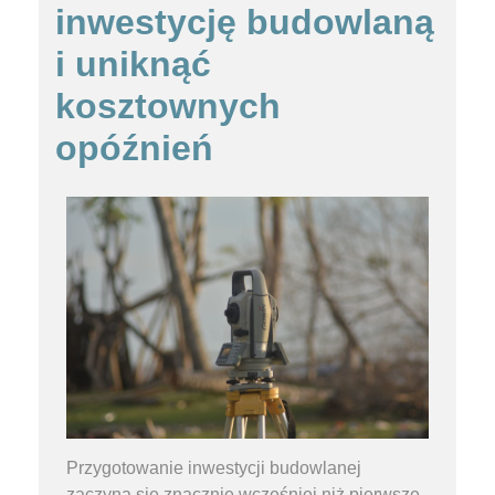
inwestycję budowlaną
i uniknąć
kosztownych
opóźnień
Przygotowanie inwestycji budowlanej
zaczyna się znacznie wcześniej niż pierwsze