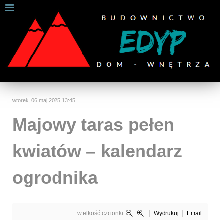
W celu zapewnienia jak najlepszych usług online, ta
strona korzysta z plików cookies.
Jeśli korzystasz z naszej strony internetowej, wyrażasz zgodę na
używanie naszych plików cookies.
Dalsze informacje
Rozumiem
wtorek, 06 maj 2025 13:45
Majowy taras pełen
kwiatów – kalendarz
ogrodnika
wielkość czcionki
Wydrukuj
Email