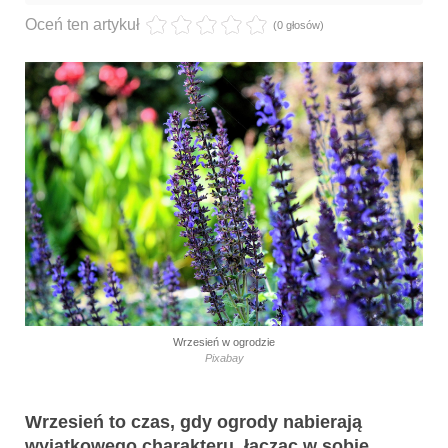
Oceń ten artykuł
(0 głosów)
Wrzesień w ogrodzie
Pixabay
Wrzesień to czas, gdy ogrody nabierają
wyjątkowego charakteru, łącząc w sobie