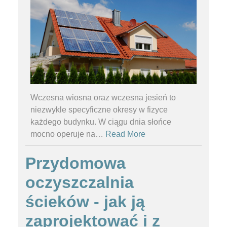
Wczesna wiosna oraz wczesna jesień to
niezwykle specyficzne okresy w fizyce
każdego budynku. W ciągu dnia słońce
mocno operuje na
…
Read More
Przydomowa
oczyszczalnia
ścieków - jak ją
zaprojektować i z