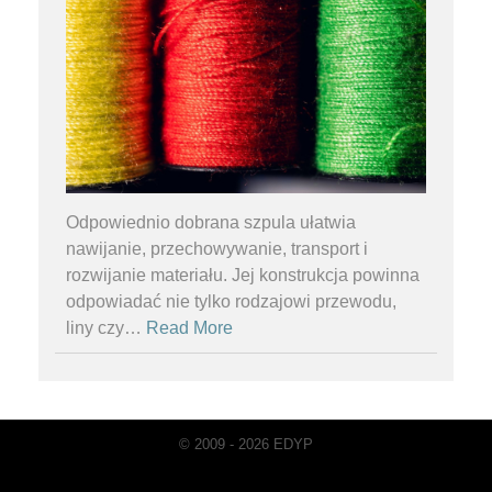
Odpowiednio dobrana szpula ułatwia
nawijanie, przechowywanie, transport i
rozwijanie materiału. Jej konstrukcja powinna
odpowiadać nie tylko rodzajowi przewodu,
liny czy
…
Read More
© 2009 - 2026 EDYP