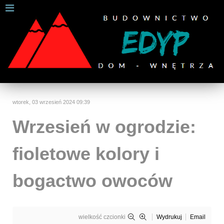
W celu zapewnienia jak najlepszych usług online, ta
strona korzysta z plików cookies.
Jeśli korzystasz z naszej strony internetowej, wyrażasz zgodę na
używanie naszych plików cookies.
Dalsze informacje
Rozumiem
wtorek, 03 wrzesień 2024 09:39
Wrzesień w ogrodzie:
fioletowe kolory i
bogactwo owoców
wielkość czcionki
Wydrukuj
Email