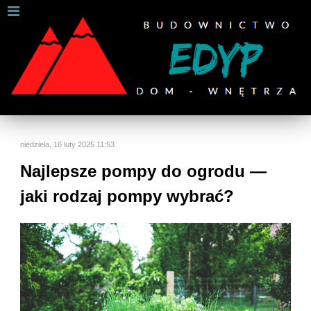
W celu zapewnienia jak najlepszych usług online, ta
strona korzysta z plików cookies.
Jeśli korzystasz z naszej strony internetowej, wyrażasz zgodę na
używanie naszych plików cookies.
Dalsze informacje
Rozumiem
niedziela, 16 luty 2025 11:53
Najlepsze pompy do ogrodu —
jaki rodzaj pompy wybrać?