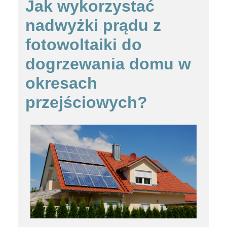
Jak wykorzystać
nadwyżki prądu z
fotowoltaiki do
dogrzewania domu w
okresach
przejściowych?