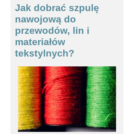
Jak dobrać szpulę
nawojową do
przewodów, lin i
materiałów
tekstylnych?