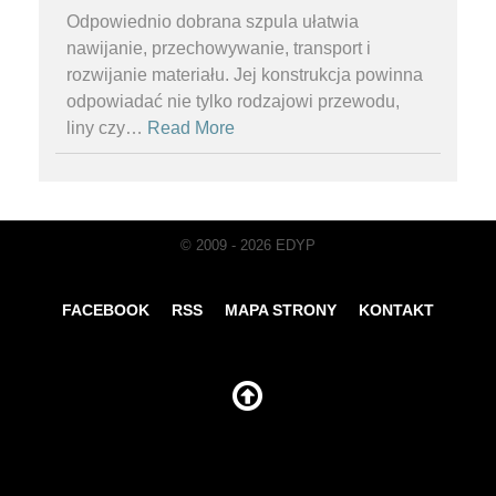
Odpowiednio dobrana szpula ułatwia
nawijanie, przechowywanie, transport i
rozwijanie materiału. Jej konstrukcja powinna
odpowiadać nie tylko rodzajowi przewodu,
liny czy
…
Read More
© 2009 - 2026 EDYP
FACEBOOK
RSS
MAPA STRONY
KONTAKT