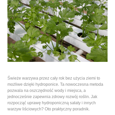
Świeże warzywa przez cały rok bez użycia ziemi to
możliwe dzięki hydroponice. Ta nowoczesna metoda
pozwala na oszczędność wody i miejsca, a
jednocześnie zapewnia zdrowy rozwój roślin. Jak
rozpocząć uprawę hydroponiczną sałaty i innych
warzyw liściowych? Oto praktyczny poradnik.