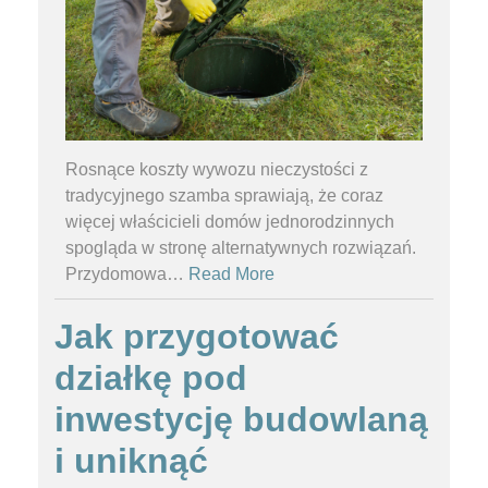
Rosnące koszty wywozu nieczystości z
tradycyjnego szamba sprawiają, że coraz
więcej właścicieli domów jednorodzinnych
spogląda w stronę alternatywnych rozwiązań.
Przydomowa
…
Read More
Jak przygotować
działkę pod
inwestycję budowlaną
i uniknąć