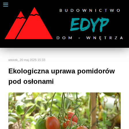
W celu zapewnienia jak najlepszych usług online, ta
strona korzysta z plików cookies.
Jeśli korzystasz z naszej strony internetowej, wyrażasz zgodę na
używanie naszych plików cookies.
Dalsze informacje
Rozumiem
wtorek, 20 maj 2025 15:33
Ekologiczna uprawa pomidorów
pod osłonami