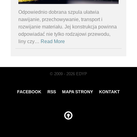
Odpowiednio dobrana szpula ułatwia
nawijanie, przechowywanie, transport i
rozwijanie materiału. Jej konstrukcja powinna
odpowiadać nie tylko rodzajowi przewodu,
liny czy
…
Read More
© 2009 - 2026 EDYP
FACEBOOK
RSS
MAPA STRONY
KONTAKT