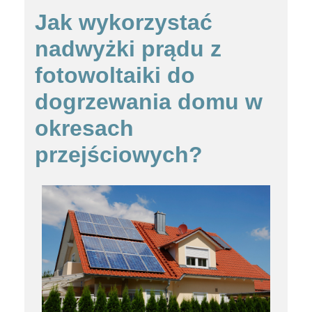
Jak wykorzystać
nadwyżki prądu z
fotowoltaiki do
dogrzewania domu w
okresach
przejściowych?