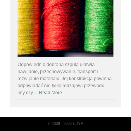
Odpowiednio dobrana szpula ułatwia
nawijanie, przechowywanie, transport i
rozwijanie materiału. Jej konstrukcja powinna
odpowiadać nie tylko rodzajowi przewodu,
liny czy
…
Read More
© 2009 - 2026 EDYP