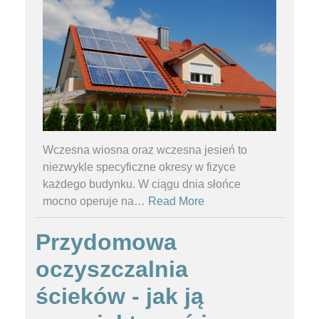
Wczesna wiosna oraz wczesna jesień to
niezwykle specyficzne okresy w fizyce
każdego budynku. W ciągu dnia słońce
mocno operuje na
…
Read More
Przydomowa
oczyszczalnia
ścieków - jak ją