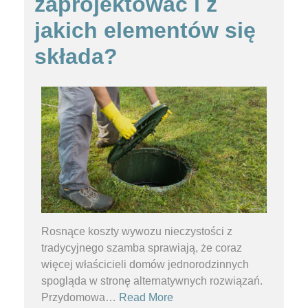
zaprojektować i z
jakich elementów się
składa?
Rosnące koszty wywozu nieczystości z
tradycyjnego szamba sprawiają, że coraz
więcej właścicieli domów jednorodzinnych
spogląda w stronę alternatywnych rozwiązań.
Przydomowa
…
Read More