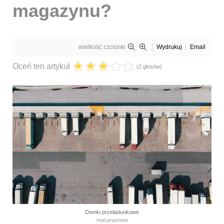
magazynu?
wielkość czcionki
Wydrukuj
Email
Oceń ten artykuł
(2 głosów)
Domki przeładunkowe
mat.prasowe