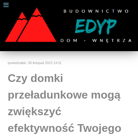
W celu zapewnienia jak najlepszych usług online, ta
strona korzysta z plików cookies.
Jeśli korzystasz z naszej strony internetowej, wyrażasz zgodę na
używanie naszych plików cookies.
Dalsze informacje
Rozumiem
poniedziałek, 06 listopad 2023 14:01
Czy domki
przeładunkowe mogą
zwiększyć
efektywność Twojego