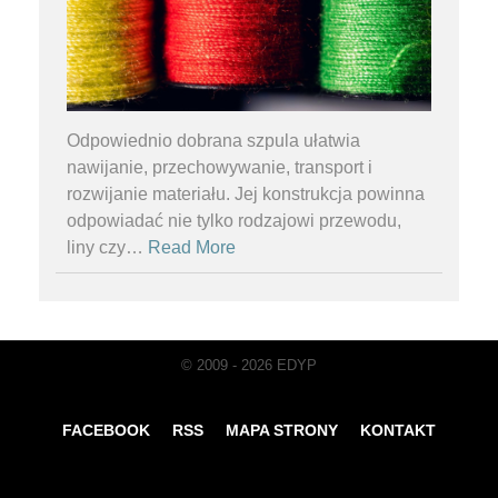
Odpowiednio dobrana szpula ułatwia
nawijanie, przechowywanie, transport i
rozwijanie materiału. Jej konstrukcja powinna
odpowiadać nie tylko rodzajowi przewodu,
liny czy
…
Read More
© 2009 - 2026 EDYP
FACEBOOK
RSS
MAPA STRONY
KONTAKT