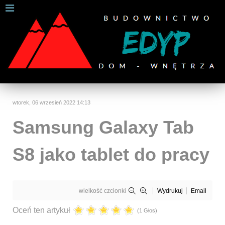
W celu zapewnienia jak najlepszych usług online, ta
strona korzysta z plików cookies.
Jeśli korzystasz z naszej strony internetowej, wyrażasz zgodę na
używanie naszych plików cookies.
Dalsze informacje
Rozumiem
wtorek, 06 wrzesień 2022 14:13
Samsung Galaxy Tab
S8 jako tablet do pracy
wielkość czcionki
Wydrukuj
Email
Oceń ten artykuł
(1 Głos)