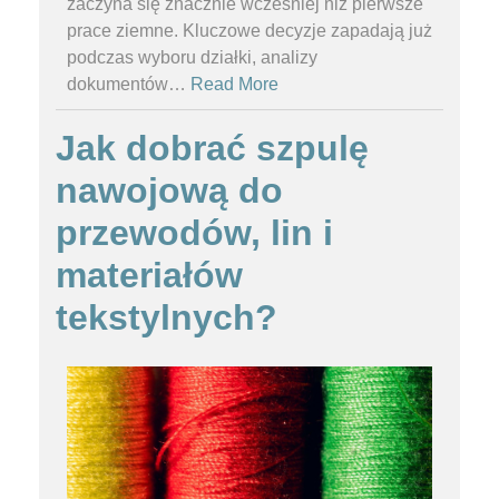
zaczyna się znacznie wcześniej niż pierwsze
prace ziemne. Kluczowe decyzje zapadają już
podczas wyboru działki, analizy
dokumentów
…
Read More
Jak dobrać szpulę
nawojową do
przewodów, lin i
materiałów
tekstylnych?