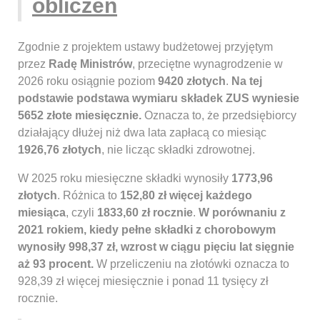
obliczeń
Zgodnie z projektem ustawy budżetowej przyjętym
przez
Radę Ministrów
, przeciętne wynagrodzenie w
2026 roku osiągnie poziom
9420 złotych
.
Na tej
podstawie podstawa wymiaru składek ZUS wyniesie
5652 złote miesięcznie.
Oznacza to, że przedsiębiorcy
działający dłużej niż dwa lata zapłacą co miesiąc
1926,76 złotych
, nie licząc składki zdrowotnej.
W 2025 roku miesięczne składki wynosiły
1773,96
złotych
. Różnica to
152,80 zł więcej każdego
miesiąca
, czyli
1833,60 zł rocznie
.
W porównaniu z
2021 rokiem, kiedy pełne składki z chorobowym
wynosiły 998,37 zł, wzrost w ciągu pięciu lat sięgnie
aż 93 procent.
W przeliczeniu na złotówki oznacza to
928,39 zł więcej miesięcznie i ponad 11 tysięcy zł
rocznie.