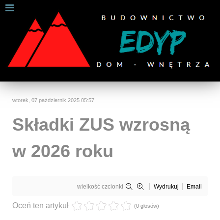
W celu zapewnienia jak najlepszych usług online, ta
strona korzysta z plików cookies.
Jeśli korzystasz z naszej strony internetowej, wyrażasz zgodę na
używanie naszych plików cookies.
Dalsze informacje
Rozumiem
wtorek, 07 październik 2025 05:57
Składki ZUS wzrosną
w 2026 roku
wielkość czcionki
Wydrukuj
Email
Oceń ten artykuł
(0 głosów)