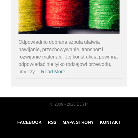
Odpowiednio dobrana szpula ułatwia
nawijanie, przechowywanie, transport i
rozwijanie materiału. Jej konstrukcja powinna
odpowiadać nie tylko rodzajowi przewodu,
liny czy
…
Read More
© 2009 - 2026 EDYP
FACEBOOK
RSS
MAPA STRONY
KONTAKT