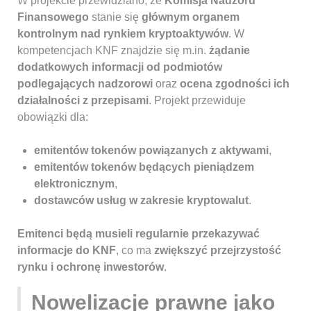
W projekcie przewidziano, że
Komisja Nadzoru
Finansowego
stanie się
głównym organem
kontrolnym nad rynkiem kryptoaktywów
. W
kompetencjach KNF znajdzie się m.in.
żądanie
dodatkowych informacji od podmiotów
podlegających nadzorowi
oraz
ocena zgodności ich
działalności z przepisami
. Projekt przewiduje
obowiązki dla:
emitentów tokenów powiązanych z aktywami
,
emitentów tokenów będących pieniądzem
elektronicznym
,
dostawców usług w zakresie kryptowalut
.
Emitenci będą musieli regularnie przekazywać
informacje do KNF
, co ma
zwiększyć przejrzystość
rynku i ochronę inwestorów
.
Nowelizacje prawne jako