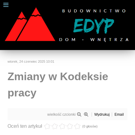
W celu zapewnienia jak najlepszych usług online, ta
strona korzysta z plików cookies.
Jeśli korzystasz z naszej strony internetowej, wyrażasz zgodę na
używanie naszych plików cookies.
Dalsze informacje
Rozumiem
wtorek, 24 czerwiec 2025 10:01
Zmiany w Kodeksie
pracy
wielkość czcionki
Wydrukuj
Email
Oceń ten artykuł
(0 głosów)