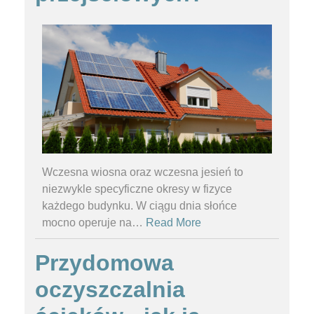
Wczesna wiosna oraz wczesna jesień to
niezwykle specyficzne okresy w fizyce
każdego budynku. W ciągu dnia słońce
mocno operuje na
…
Read More
Przydomowa
oczyszczalnia