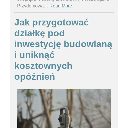
Przydomowa
…
Read More
Jak przygotować
działkę pod
inwestycję budowlaną
i uniknąć
kosztownych
opóźnień