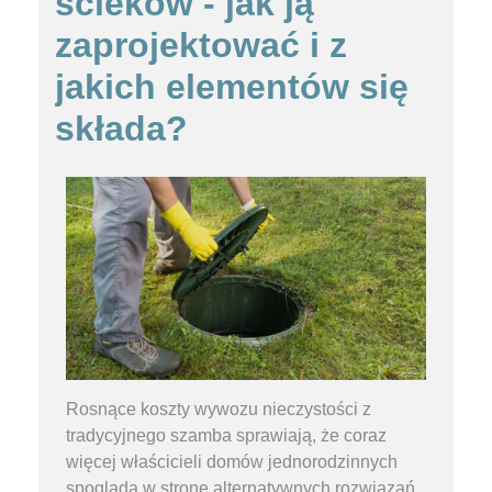
ścieków - jak ją
zaprojektować i z
jakich elementów się
składa?
Rosnące koszty wywozu nieczystości z
tradycyjnego szamba sprawiają, że coraz
więcej właścicieli domów jednorodzinnych
spogląda w stronę alternatywnych rozwiązań.