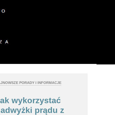
z plików cookies.
okies.
Dalsze informacje
JNOWSZE PORADY I INFORMACJE
ak wykorzystać
adwyżki prądu z