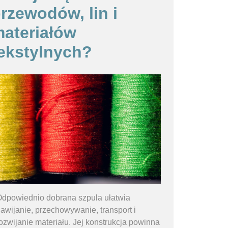
rzewodów, lin i
ateriałów
ekstylnych?
dpowiednio dobrana szpula ułatwia
awijanie, przechowywanie, transport i
ozwijanie materiału. Jej konstrukcja powinna