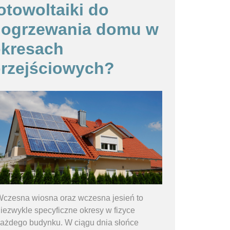
otowoltaiki do
dogrzewania domu w
kresach
rzejściowych?
czesna wiosna oraz wczesna jesień to
iezwykle specyficzne okresy w fizyce
ażdego budynku. W ciągu dnia słońce