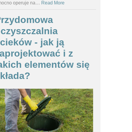
ocno operuje na
…
Read More
Przydomowa
czyszczalnia
cieków - jak ją
aprojektować i z
akich elementów się
kłada?