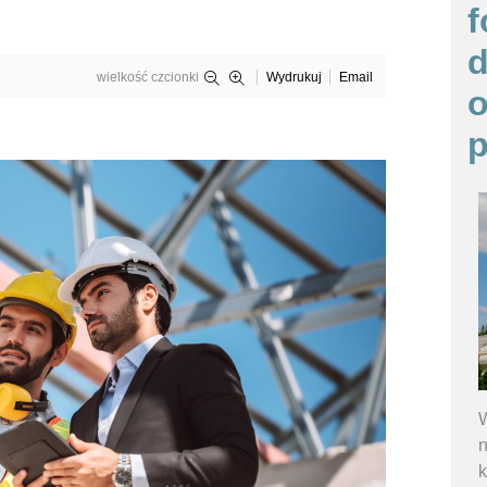
f
wielkość czcionki
Wydrukuj
Email
o
p
W
n
k