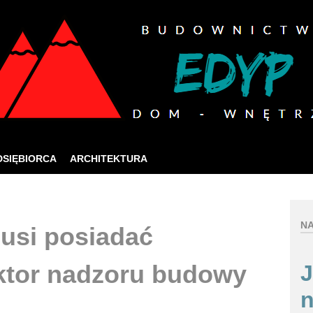
ia jak najlepszych usług online, ta strona korzysta 
zej strony internetowej, wyrażasz zgodę na używanie naszych plików co
Rozumiem
DSIĘBIORCA
ARCHITEKTURA
NA
usi posiadać
ektor nadzoru budowy
J
n