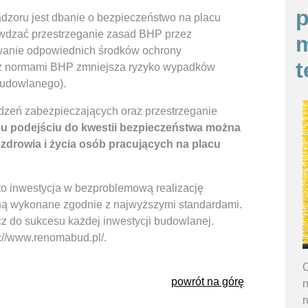
p
dzoru jest dbanie o bezpieczeństwo na placu
awdzać przestrzeganie zasad BHP przez
m
wanie odpowiednich środków ochrony
t
ść z normami BHP zmniejsza ryzyko wypadków
udowlanego).
ądzeń zabezpieczających oraz przestrzeganie
u podejściu do kwestii bezpieczeństwa można
zdrowia i życia osób pracujących na placu
to inwestycja w bezproblemową realizację
aną wykonane zgodnie z najwyższymi standardami.
z do sukcesu każdej inwestycji budowlanej.
s://www.renomabud.pl/.
O
powrót na górę
n
r