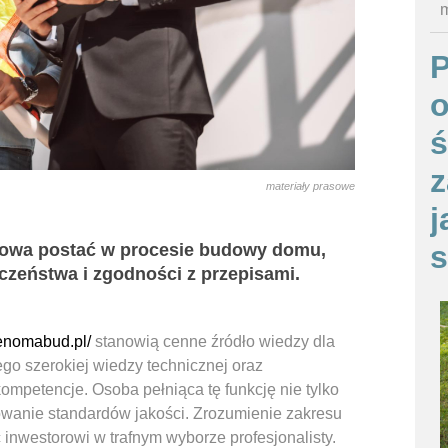
m
o
ś
z
materiały prasowe
j
s
zowa postać w procesie budowy domu,
eczeństwa i zgodności z przepisami.
renomabud.pl/
stanowią cenne źródło wiedzy dla
go szerokiej wiedzy technicznej oraz
ompetencje. Osoba pełniąca tę funkcję nie tylko
howanie standardów jakości. Zrozumienie zakresu
inwestorowi w trafnym wyborze profesjonalisty.