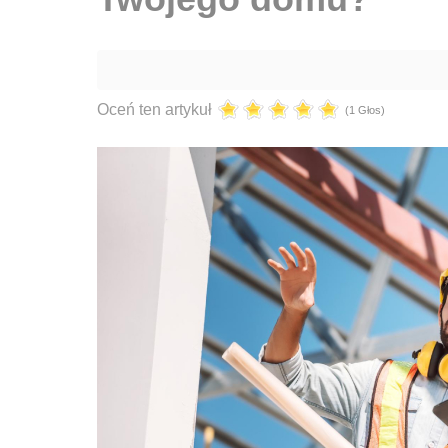
Oceń ten artykuł
(1 Głos)