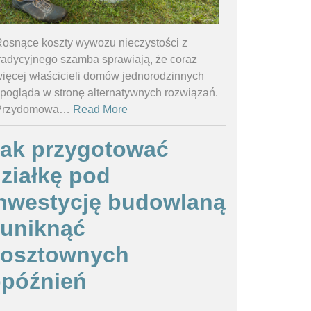
osnące koszty wywozu nieczystości z
radycyjnego szamba sprawiają, że coraz
ięcej właścicieli domów jednorodzinnych
pogląda w stronę alternatywnych rozwiązań.
Przydomowa
…
Read More
ak przygotować
ziałkę pod
nwestycję budowlaną
 uniknąć
kosztownych
późnień