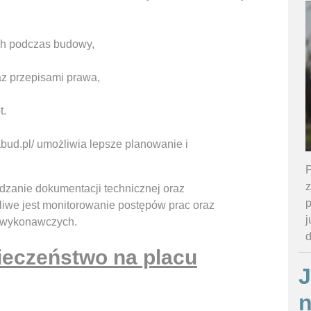
ch podczas budowy,
az przepisami prawa,
t.
bud.pl/ umożliwia lepsze planowanie i
P
z
zanie dokumentacji technicznej oraz
p
iwe jest monitorowanie postępów prac oraz
j
w wykonawczych.
ieczeństwo na placu
J