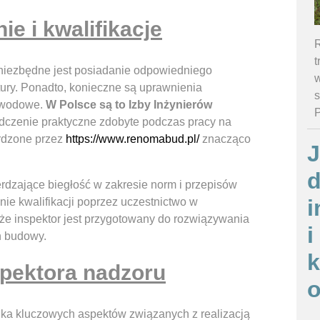
e i kwalifikacje
R
t
 niezbędne jest posiadanie odpowiedniego
w
ktury. Ponadto, konieczne są uprawnienia
s
awodowe.
W Polsce są to Izby Inżynierów
dczenie praktyczne zdobyte podczas pracy na
erdzone przez
https://www.renomabud.pl/
znacząco
J
d
rdzające biegłość w zakresie norm i przepisów
i
nie kwalifikacji poprzez uczestnictwo w
że inspektor jest przygotowany do rozwiązywania
i
h budowy.
spektora nadzoru
o
ka kluczowych aspektów związanych z realizacją