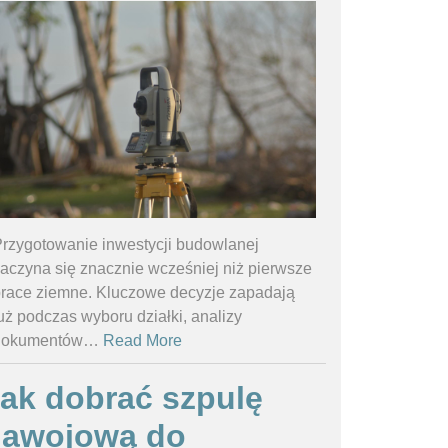
rzygotowanie inwestycji budowlanej
aczyna się znacznie wcześniej niż pierwsze
race ziemne. Kluczowe decyzje zapadają
uż podczas wyboru działki, analizy
dokumentów
…
Read More
ak dobrać szpulę
nawojową do