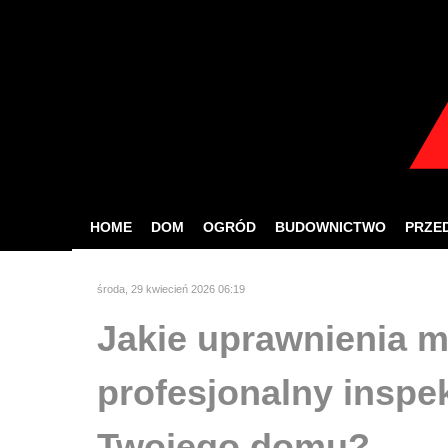
W celu zapewnien
Jeśli korzystasz z nas
HOME
DOM
OGRÓD
BUDOWNICTWO
PRZE
środa, 29 kwiecień 2026 06:19
Jakie uprawnienia m
profesjonalny insp
Twojego domu?