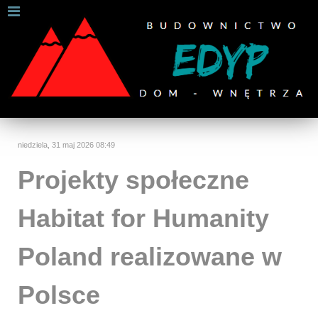
W celu zapewnienia jak najlepszych usług online, ta
strona korzysta z plików cookies.
Jeśli korzystasz z naszej strony internetowej, wyrażasz zgodę na
używanie naszych plików cookies.
Dalsze informacje
Rozumiem
niedziela, 31 maj 2026 08:49
Projekty społeczne
Habitat for Humanity
Poland realizowane w
Polsce