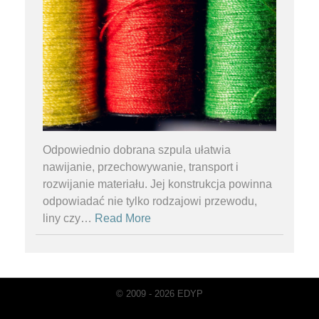
Odpowiednio dobrana szpula ułatwia
nawijanie, przechowywanie, transport i
rozwijanie materiału. Jej konstrukcja powinna
odpowiadać nie tylko rodzajowi przewodu,
liny czy
…
Read More
© 2009 - 2026 EDYP