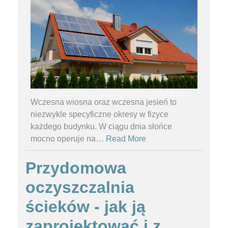
Wczesna wiosna oraz wczesna jesień to
niezwykle specyficzne okresy w fizyce
każdego budynku. W ciągu dnia słońce
mocno operuje na
…
Read More
Przydomowa
oczyszczalnia
ścieków - jak ją
zaprojektować i z