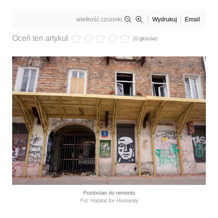
wielkość czcionki
Wydrukuj
Email
Oceń ten artykuł
(0 głosów)
Pustostan do remontu
Fot: Habitat for Humanity