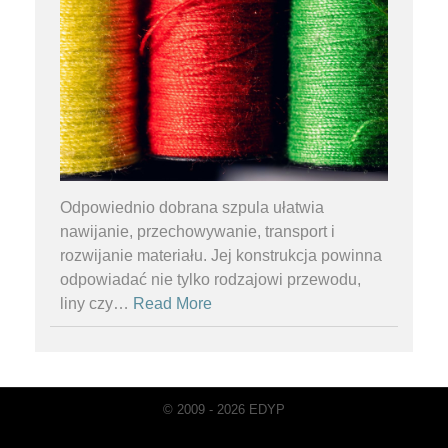
Odpowiednio dobrana szpula ułatwia
nawijanie, przechowywanie, transport i
rozwijanie materiału. Jej konstrukcja powinna
odpowiadać nie tylko rodzajowi przewodu,
liny czy
…
Read More
© 2009 - 2026 EDYP