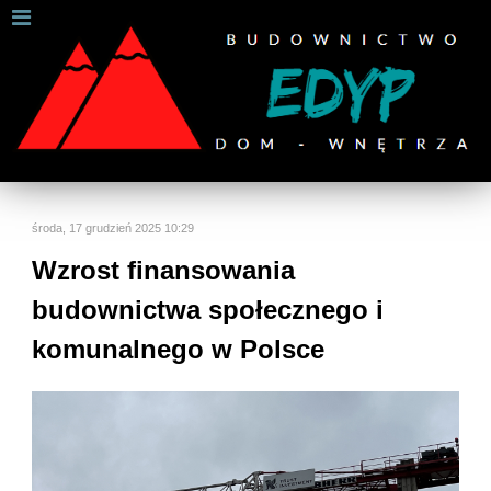
W celu zapewnienia jak najlepszych usług online, ta
strona korzysta z plików cookies.
Jeśli korzystasz z naszej strony internetowej, wyrażasz zgodę na
używanie naszych plików cookies.
Dalsze informacje
Rozumiem
środa, 17 grudzień 2025 10:29
Wzrost finansowania
budownictwa społecznego i
komunalnego w Polsce