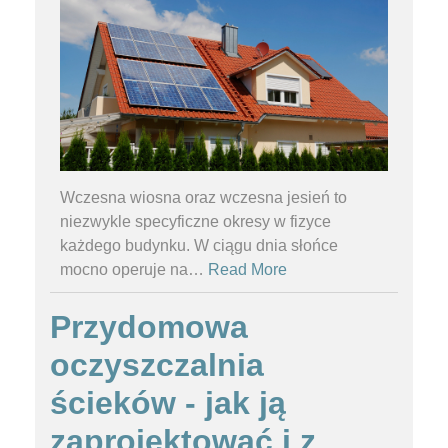
Wczesna wiosna oraz wczesna jesień to
niezwykle specyficzne okresy w fizyce
każdego budynku. W ciągu dnia słońce
mocno operuje na
…
Read More
Przydomowa
oczyszczalnia
ścieków - jak ją
zaprojektować i z