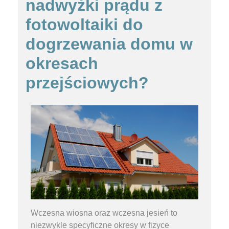
nadwyżki prądu z
fotowoltaiki do
dogrzewania domu w
okresach
przejściowych?
Wczesna wiosna oraz wczesna jesień to
niezwykle specyficzne okresy w fizyce