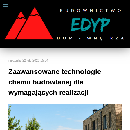
W celu zapewnienia jak najlepszych usług online, ta
strona korzysta z plików cookies.
Jeśli korzystasz z naszej strony internetowej, wyrażasz zgodę na
używanie naszych plików cookies.
Dalsze informacje
Rozumiem
niedziela, 22 luty 2026 15:54
Zaawansowane technologie
chemii budowlanej dla
wymagających realizacji