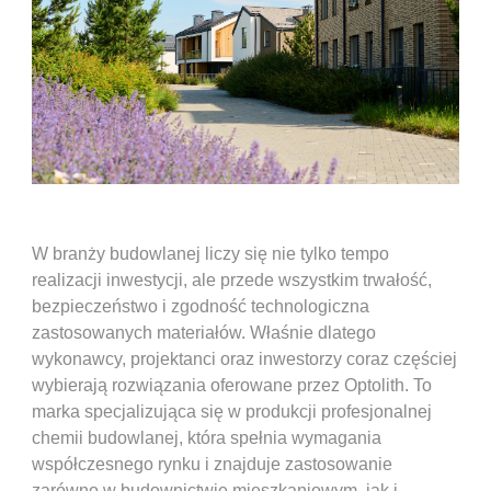
W branży budowlanej liczy się nie tylko tempo
realizacji inwestycji, ale przede wszystkim trwałość,
bezpieczeństwo i zgodność technologiczna
zastosowanych materiałów. Właśnie dlatego
wykonawcy, projektanci oraz inwestorzy coraz częściej
wybierają rozwiązania oferowane przez Optolith. To
marka specjalizująca się w produkcji profesjonalnej
chemii budowlanej, która spełnia wymagania
współczesnego rynku i znajduje zastosowanie
zarówno w budownictwie mieszkaniowym, jak i