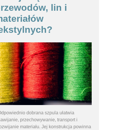
rzewodów, lin i
ateriałów
ekstylnych?
dpowiednio dobrana szpula ułatwia
awijanie, przechowywanie, transport i
ozwijanie materiału. Jej konstrukcja powinna