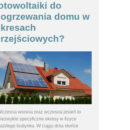
otowoltaiki do
dogrzewania domu w
kresach
rzejściowych?
czesna wiosna oraz wczesna jesień to
iezwykle specyficzne okresy w fizyce
ażdego budynku. W ciągu dnia słońce