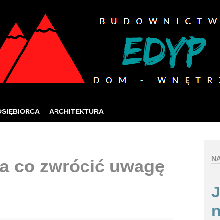
ia jak najlepszych usług online, ta strona korzysta 
zej strony internetowej, wyrażasz zgodę na używanie naszych plików co
Rozumiem
DSIĘBIORCA
ARCHITEKTURA
NA
na co zwrócić uwagę
J
n