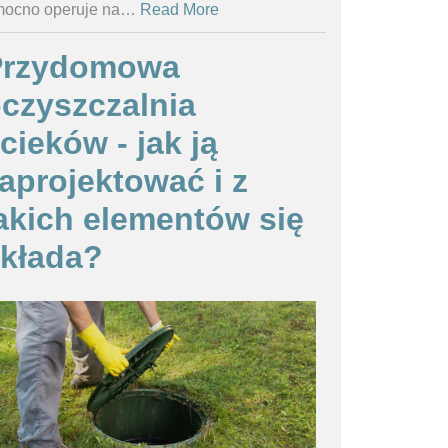
ocno operuje na
…
Read More
Przydomowa
czyszczalnia
cieków - jak ją
aprojektować i z
akich elementów się
kłada?