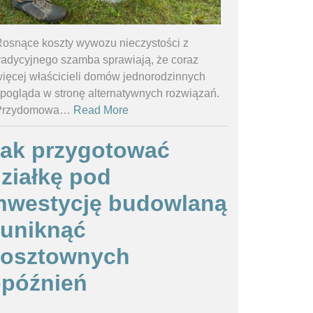
osnące koszty wywozu nieczystości z
radycyjnego szamba sprawiają, że coraz
ięcej właścicieli domów jednorodzinnych
pogląda w stronę alternatywnych rozwiązań.
Przydomowa
…
Read More
ak przygotować
ziałkę pod
nwestycję budowlaną
 uniknąć
kosztownych
późnień