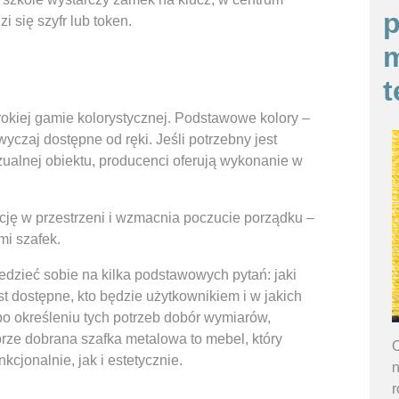
p
 się szyfr lub token.
m
t
kiej gamie kolorystycznej. Podstawowe kolory –
zwyczaj dostępne od ręki. Jeśli potrzebny jest
zualnej obiektu, producenci oferują wykonanie w
cję w przestrzeni i wzmacnia poczucie porządku –
mi szafek.
zieć sobie na kilka podstawowych pytań: jaki
st dostępne, kto będzie użytkownikiem i w jakich
o określeniu tych potrzeb dobór wymiarów,
Dobrze dobrana szafka metalowa to mebel, który
O
kcjonalnie, jak i estetycznie.
n
r