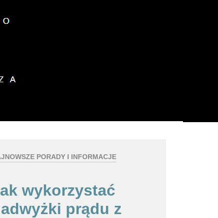
z plików cookies.
okies.
Dalsze informacje
JNOWSZE PORADY I INFORMACJE
ak wykorzystać
adwyżki prądu z