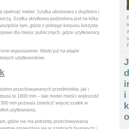
ma spełniać mebel. Szafka ubraniowa z drążkiem i
R
oczą. Szafka skrytkowa podzielona jest na kilka
t
wszędzie tam, gdzie z jednego korpusu korzysta
w
ypowe dla miejsc publicznych, gdzie użytkownicy
s
 inne wyposażenie. Warto już na etapie
elowych użytkowników.
J
ek
d
i
rytom przechowywanych przedmiotów, jak i
i
rpusu to 1800 mm – taki model mieści większość
i 300 mm pozwala zmieścić więcej szafek w
fort użytkowania.
o
tam, gdzie nie ma potrzeby przechowywania
świetnie sprawdzają się w szatniach biurowych i