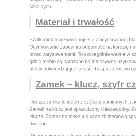
szkolnych.
Materiał i trwałość
Szafki metalowe wykonuje się z ocynkowanej bla
Ocynkowanie zapewnia odporność na korozję nawe
przed zarysowaniami. To szczególnie ważne w sz
gdzie meble są narażone na intensywne użytkow
atesty potwierdzające jakość i bezpieczeństwo uż
Zamek – klucz, szyfr c
Rodzaj zamka to jeden z częściej pomijanych, a
Zamek na klucz jest sprawdzony i niezawodny. Z
klucza. Zamek na token lub kartę zbliżeniową sp
dostępu.
Wybór powinien zależeć od specyfiki miejsca – w