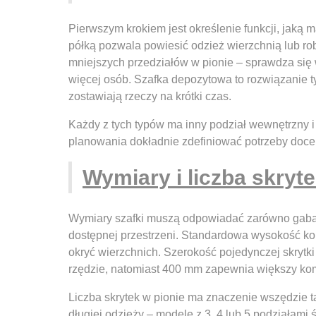
Pierwszym krokiem jest określenie funkcji, jaką 
półką pozwala powiesić odzież wierzchnią lub rob
mniejszych przedziałów w pionie – sprawdza się 
więcej osób. Szafka depozytowa to rozwiązanie t
zostawiają rzeczy na krótki czas.
Każdy z tych typów ma inny podział wewnętrzny i
planowania dokładnie zdefiniować potrzeby doc
Wymiary i liczba skryt
Wymiary szafki muszą odpowiadać zarówno gaba
dostępnej przestrzeni. Standardowa wysokość ko
okryć wierzchnich. Szerokość pojedynczej skrytk
rzędzie, natomiast 400 mm zapewnia większy kom
Liczba skrytek w pionie ma znaczenie wszędzie 
długiej odzieży – modele z 3, 4 lub 5 podziałami 