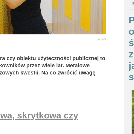
m
o
ś
pexels
z
ra czy obiektu użyteczności publicznej to
j
kowników przez wiele lat. Metalowe
zowych kwestii. Na co zwrócić uwagę
s
owa, skrytkowa czy