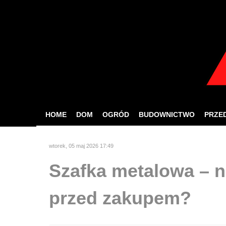
W celu zapewnien
Jeśli korzystasz z nas
HOME
DOM
OGRÓD
BUDOWNICTWO
PRZE
wtorek, 05 maj 2026 17:49
Szafka metalowa – 
przed zakupem?