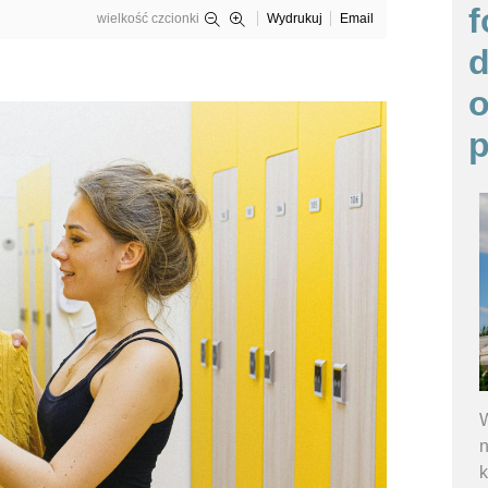
f
wielkość czcionki
Wydrukuj
Email
o
p
W
n
k