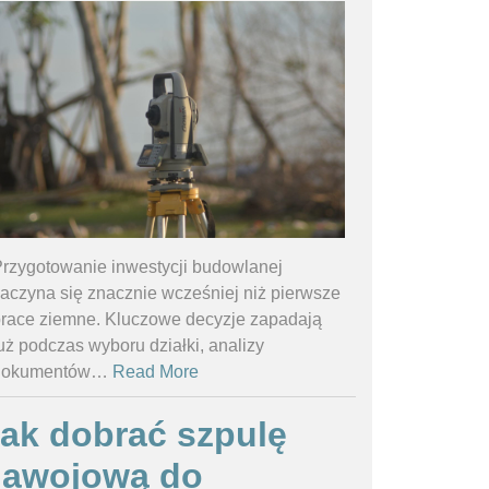
rzygotowanie inwestycji budowlanej
aczyna się znacznie wcześniej niż pierwsze
race ziemne. Kluczowe decyzje zapadają
uż podczas wyboru działki, analizy
dokumentów
…
Read More
ak dobrać szpulę
nawojową do