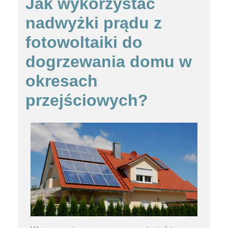
Jak wykorzystać
nadwyżki prądu z
fotowoltaiki do
dogrzewania domu w
okresach
przejściowych?