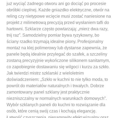
już wyciąć żadnego otworu ani go dociąć po procesie
obróbki cieplnej. Każde gniazdko elektryczne, otwór na
reling czy nietypowe wcięcie musi zostać naniesione na
projekt z milimetrową precyzją przed wysłaniem tafli do
hartowni. Szklarze często powtarzają: „mierz dwa razy,
tnij raz”. Samodzielny pomiar bywa ryzykowny, bo
ściany rzadko trzymają idealne piony. Profesjonalny
montaż na klej polimerowy lub dystanse zapewnia, że
panele będą idealnie przylegać do szafek, a szczeliny
zostaną precyzyjnie wykończone silikonem sanitarnym,
co zapobiegnie dostawaniu się wilgoci i kurzu za szkło.
Jak twierdzi mistrz szklarski z wieloletnim
doświadczeniem: „Szkło w kuchni to nie tylko moda, to
powrót do materiałów naturalnych i trwałych. Dobrze
zamontowany panel szklany jest praktycznie
niezniszczalny w normalnych warunkach domowych”.
Wybór szklanych paneli do kuchni to rozwiązanie dla
osób, które cenią swój czas i kochają elegancję.
Łatwość czyszczenia, niesamowity efekt wizualny oraz