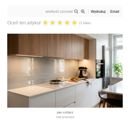
wielkość czcionki
Wydrukuj
Email
Oceń ten artykuł
(1 Głos)
pan szklarz
mat.prasowe