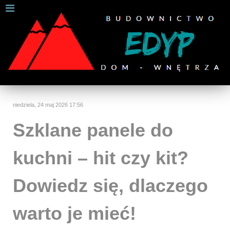
W celu zapewnienia jak najlepszych usług online, ta
strona korzysta z plików cookies.
Jeśli korzystasz z naszej strony internetowej, wyrażasz zgodę na
używanie naszych plików cookies.
Dalsze informacje
Rozumiem
niedziela, 24 maj 2026 17:56
Szklane panele do
kuchni – hit czy kit?
Dowiedz się, dlaczego
warto je mieć!