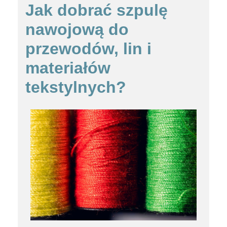
Jak dobrać szpulę
nawojową do
przewodów, lin i
materiałów
tekstylnych?