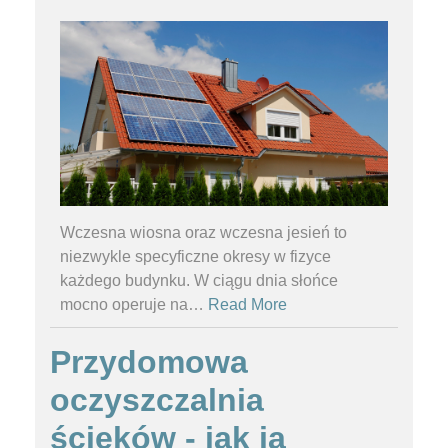
Wczesna wiosna oraz wczesna jesień to
niezwykle specyficzne okresy w fizyce
każdego budynku. W ciągu dnia słońce
mocno operuje na
…
Read More
Przydomowa
oczyszczalnia
ścieków - jak ją