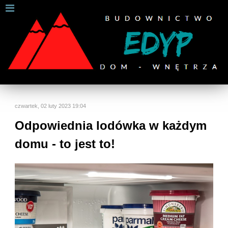
W celu zapewnienia jak najlepszych usług online, ta
strona korzysta z plików cookies.
Jeśli korzystasz z naszej strony internetowej, wyrażasz zgodę na
używanie naszych plików cookies.
Dalsze informacje
Rozumiem
czwartek, 02 luty 2023 19:04
Odpowiednia lodówka w każdym
domu - to jest to!