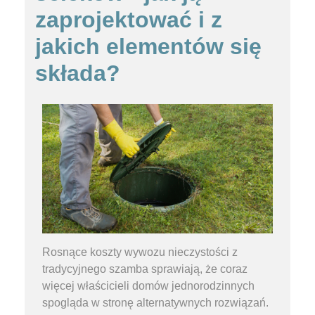
zaprojektować i z
jakich elementów się
składa?
Rosnące koszty wywozu nieczystości z
tradycyjnego szamba sprawiają, że coraz
więcej właścicieli domów jednorodzinnych
spogląda w stronę alternatywnych rozwiązań.