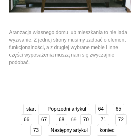
Aranżacja własnego domu lub mieszkania to nie lada
wyzwanie. Z jednej strony musimy zadbać o element
funkcjonalności, a z drugiej wybrane meble i inne
części wyposażenia muszą nam się zwyczajnie
podobać.
start
Poprzedni artykuł
64
65
69
66
67
68
70
71
72
73
Następny artykuł
koniec