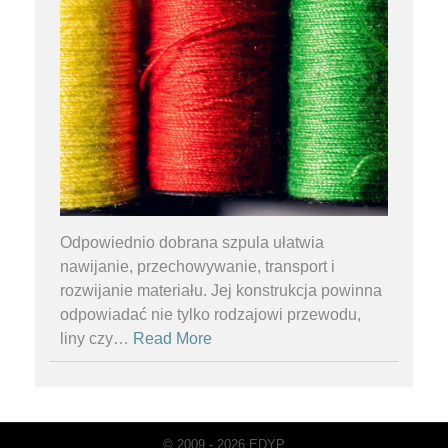
Odpowiednio dobrana szpula ułatwia
nawijanie, przechowywanie, transport i
rozwijanie materiału. Jej konstrukcja powinna
odpowiadać nie tylko rodzajowi przewodu,
liny czy
…
Read More
© 2009 - 2026 EDYP