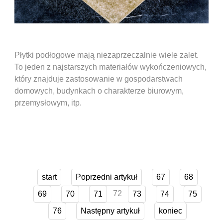
Płytki podłogowe mają niezaprzeczalnie wiele zalet.
To jeden z najstarszych materiałów wykończeniowych,
który znajduje zastosowanie w gospodarstwach
domowych, budynkach o charakterze biurowym,
przemysłowym, itp.
start
Poprzedni artykuł
67
68
72
69
70
71
73
74
75
76
Następny artykuł
koniec