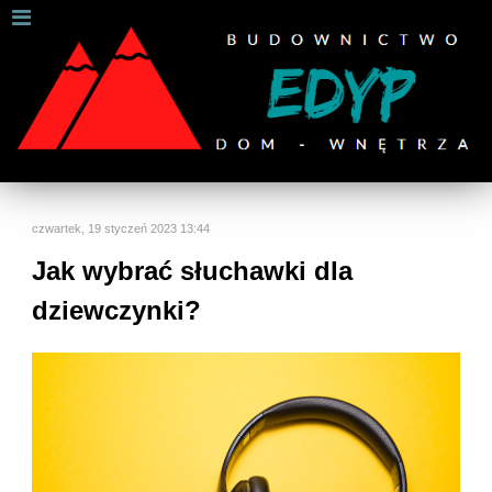
W celu zapewnienia jak najlepszych usług online, ta
strona korzysta z plików cookies.
Jeśli korzystasz z naszej strony internetowej, wyrażasz zgodę na
używanie naszych plików cookies.
Dalsze informacje
Rozumiem
czwartek, 19 styczeń 2023 13:44
Jak wybrać słuchawki dla
dziewczynki?