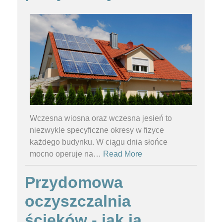
Wczesna wiosna oraz wczesna jesień to
niezwykle specyficzne okresy w fizyce
każdego budynku. W ciągu dnia słońce
mocno operuje na
…
Read More
Przydomowa
oczyszczalnia
ścieków - jak ją