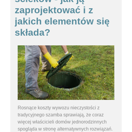
zaprojektować i z
jakich elementów się
składa?
Rosnące koszty wywozu nieczystości z
tradycyjnego szamba sprawiają, że coraz
więcej właścicieli domów jednorodzinnych
spogląda w stronę alternatywnych rozwiązań.