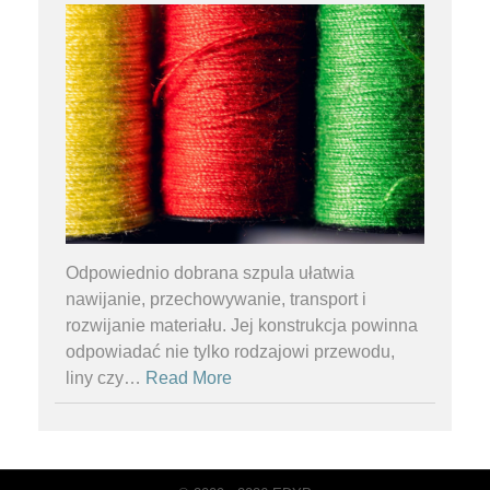
Odpowiednio dobrana szpula ułatwia
nawijanie, przechowywanie, transport i
rozwijanie materiału. Jej konstrukcja powinna
odpowiadać nie tylko rodzajowi przewodu,
liny czy
…
Read More