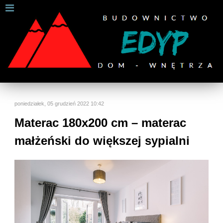
W celu zapewnienia jak najlepszych usług online, ta
strona korzysta z plików cookies.
Jeśli korzystasz z naszej strony internetowej, wyrażasz zgodę na
używanie naszych plików cookies.
Dalsze informacje
Rozumiem
poniedziałek, 05 grudzień 2022 10:42
Materac 180x200 cm – materac
małżeński do większej sypialni