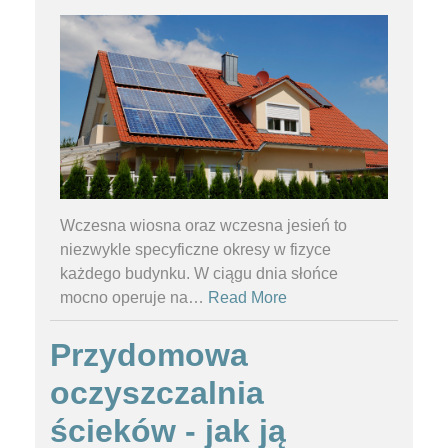
Wczesna wiosna oraz wczesna jesień to
niezwykle specyficzne okresy w fizyce
każdego budynku. W ciągu dnia słońce
mocno operuje na
…
Read More
Przydomowa
oczyszczalnia
ścieków - jak ją