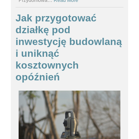
Przydomowa
…
Read More
Jak przygotować
działkę pod
inwestycję budowlaną
i uniknąć
kosztownych
opóźnień