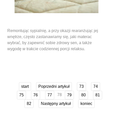
Remontując sypialnię, a przy okazji rearanżując jej
wnętrze, często zastanawiamy się, jaki materac
wybrać, by zapewnić sobie zdrowy sen, a także
wygodę w trakcie codziennej porcji relaksu.
start
Poprzedni artykuł
73
74
78
75
76
77
79
80
81
82
Następny artykuł
koniec