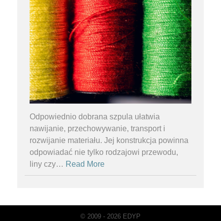
Odpowiednio dobrana szpula ułatwia
nawijanie, przechowywanie, transport i
rozwijanie materiału. Jej konstrukcja powinna
odpowiadać nie tylko rodzajowi przewodu,
liny czy
…
Read More
© 2009 - 2026 EDYP