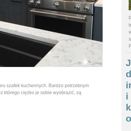
R
t
w
s
J
d
i
oloru szafek kuchennych. Bardzo potrzebnym
którego ciężko je sobie wyobrazić, są
i
o