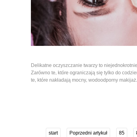
Delikatne oczyszczanie twarzy to niejednokrotni
Zarówno te, które ograniczają się tylko do codzie
te, które nakładają mocny, wodoodporny makijaż
start
Poprzedni artykuł
85