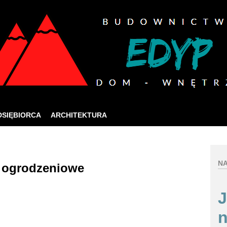
ia jak najlepszych usług online, ta strona korzysta 
zej strony internetowej, wyrażasz zgodę na używanie naszych plików co
Rozumiem
DSIĘBIORCA
ARCHITEKTURA
NA
i ogrodzeniowe
J
n