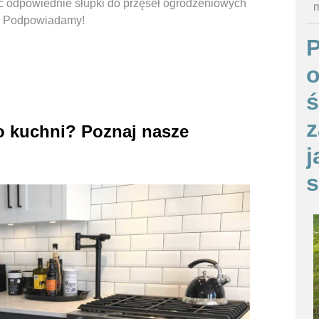
ać odpowiednie słupki do przęseł ogrodzeniowych
m
u? Podpowiadamy!
o
ś
z
o kuchni? Poznaj nasze
j
s