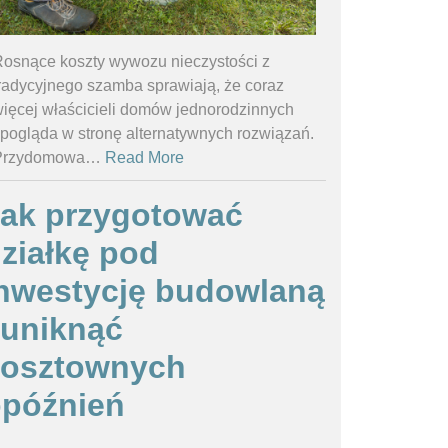
osnące koszty wywozu nieczystości z
radycyjnego szamba sprawiają, że coraz
ięcej właścicieli domów jednorodzinnych
pogląda w stronę alternatywnych rozwiązań.
Przydomowa
…
Read More
ak przygotować
ziałkę pod
nwestycję budowlaną
 uniknąć
kosztownych
późnień