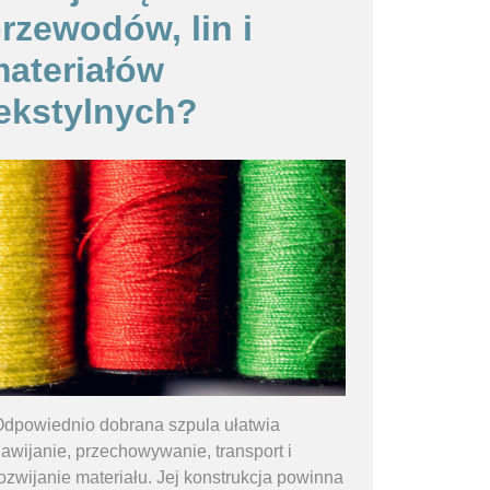
rzewodów, lin i
ateriałów
ekstylnych?
dpowiednio dobrana szpula ułatwia
awijanie, przechowywanie, transport i
ozwijanie materiału. Jej konstrukcja powinna