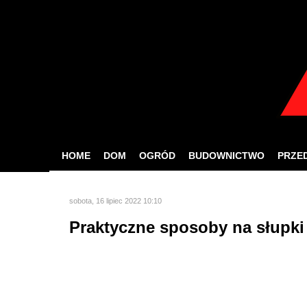
W celu zapewnien
Jeśli korzystasz z nas
HOME
DOM
OGRÓD
BUDOWNICTWO
PRZE
sobota, 16 lipiec 2022 10:10
Praktyczne sposoby na słupk