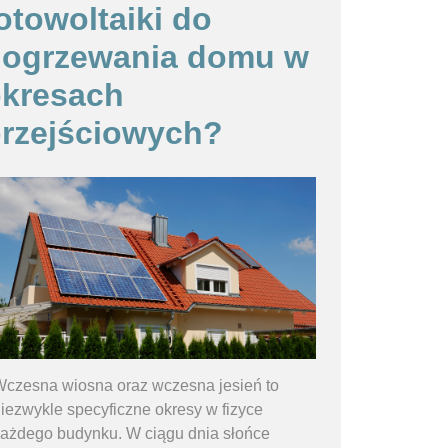
otowoltaiki do
dogrzewania domu w
kresach
rzejściowych?
czesna wiosna oraz wczesna jesień to
iezwykle specyficzne okresy w fizyce
ażdego budynku. W ciągu dnia słońce