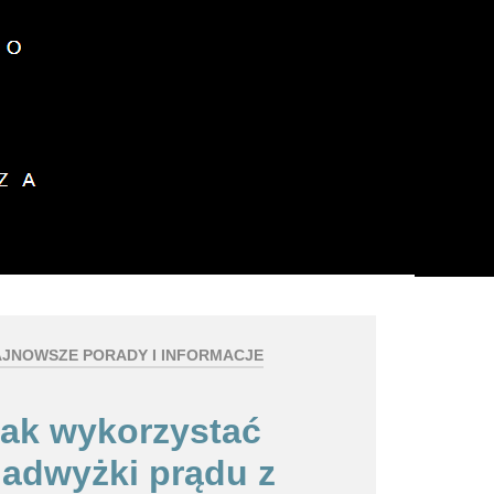
z plików cookies.
okies.
Dalsze informacje
JNOWSZE PORADY I INFORMACJE
ak wykorzystać
adwyżki prądu z