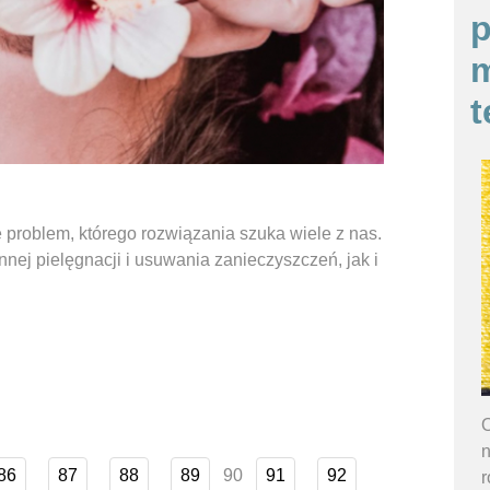
p
m
t
e problem, którego rozwiązania szuka wiele z nas.
nnej pielęgnacji i usuwania zanieczyszczeń, jak i
.
O
n
90
86
87
88
89
91
92
r