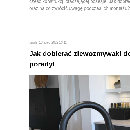
część konstrukcji otaczającej posesję. Jak dobr
oraz na co zwrócić uwagę podczas ich montaż
środa, 13 lipiec 2022 13:11
Jak dobierać zlewozmywaki d
porady!