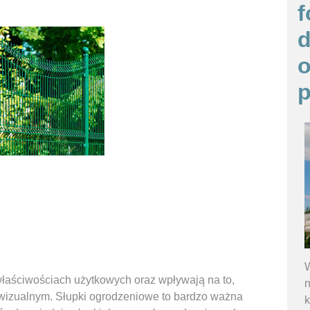
f
o
p
W
właściwościach użytkowych oraz wpływają na to,
n
m wizualnym. Słupki ogrodzeniowe to bardzo ważna
k