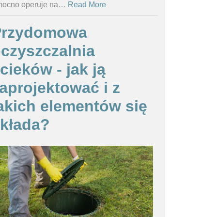
ocno operuje na
…
Read More
Przydomowa
czyszczalnia
cieków - jak ją
aprojektować i z
akich elementów się
kłada?