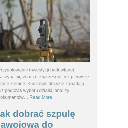
rzygotowanie inwestycji budowlanej
aczyna się znacznie wcześniej niż pierwsze
race ziemne. Kluczowe decyzje zapadają
uż podczas wyboru działki, analizy
dokumentów
…
Read More
ak dobrać szpulę
nawojową do