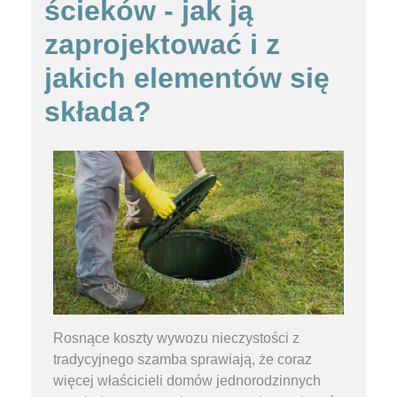
ścieków - jak ją
zaprojektować i z
jakich elementów się
składa?
Rosnące koszty wywozu nieczystości z
tradycyjnego szamba sprawiają, że coraz
więcej właścicieli domów jednorodzinnych