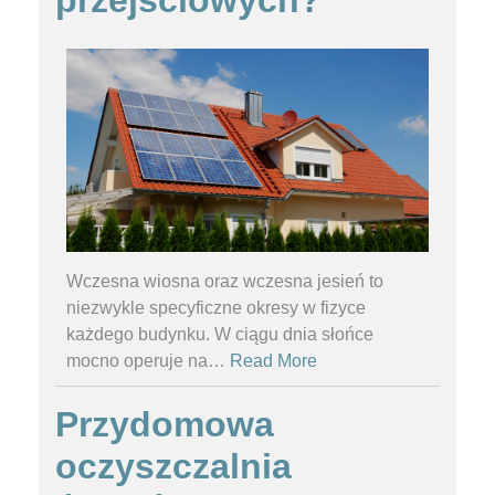
Wczesna wiosna oraz wczesna jesień to
niezwykle specyficzne okresy w fizyce
każdego budynku. W ciągu dnia słońce
mocno operuje na
…
Read More
Przydomowa
oczyszczalnia