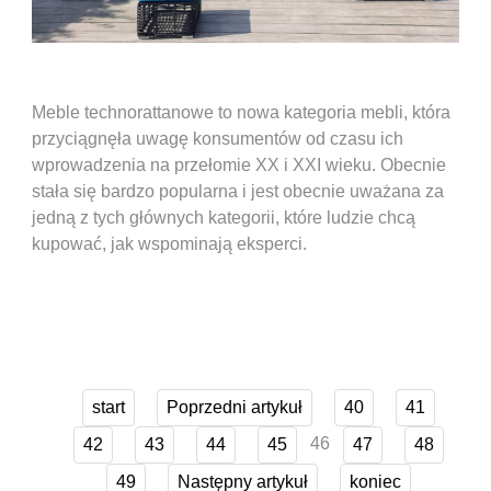
Meble technorattanowe to nowa kategoria mebli, która
przyciągnęła uwagę konsumentów od czasu ich
wprowadzenia na przełomie XX i XXI wieku. Obecnie
stała się bardzo popularna i jest obecnie uważana za
jedną z tych głównych kategorii, które ludzie chcą
kupować, jak wspominają eksperci.
start
Poprzedni artykuł
40
41
46
42
43
44
45
47
48
49
Następny artykuł
koniec