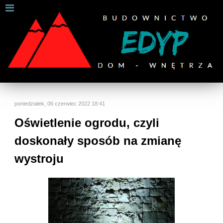
W celu zapewnienia jak najlepszych usług online, ta
strona korzysta z plików cookies.
Jeśli korzystasz z naszej strony internetowej, wyrażasz zgodę na
używanie naszych plików cookies.
Dalsze informacje
Rozumiem
poniedziałek, 06 czerwiec 2022 18:41
Oświetlenie ogrodu, czyli
doskonały sposób na zmianę
wystroju