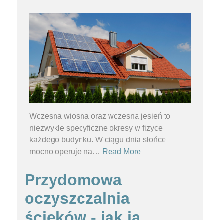
Wczesna wiosna oraz wczesna jesień to
niezwykle specyficzne okresy w fizyce
każdego budynku. W ciągu dnia słońce
mocno operuje na
…
Read More
Przydomowa
oczyszczalnia
ścieków - jak ją