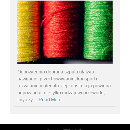
Odpowiednio dobrana szpula ułatwia
nawijanie, przechowywanie, transport i
rozwijanie materiału. Jej konstrukcja powinna
odpowiadać nie tylko rodzajowi przewodu,
liny czy
…
Read More