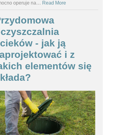
ocno operuje na
…
Read More
Przydomowa
czyszczalnia
cieków - jak ją
aprojektować i z
akich elementów się
kłada?