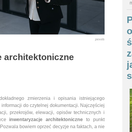
m
o
ś
pexels
z
 architektoniczne
j
s
dokładnego zmierzenia i opisania istniejącego
 informacji do czytelnej dokumentacji. Najczęściej
ji, przekrojów, elewacji, opisów technicznych i
tyce
inwentaryzacje architektoniczne
to punkt
. Pozwala bowiem oprzeć decyzje na faktach, a nie