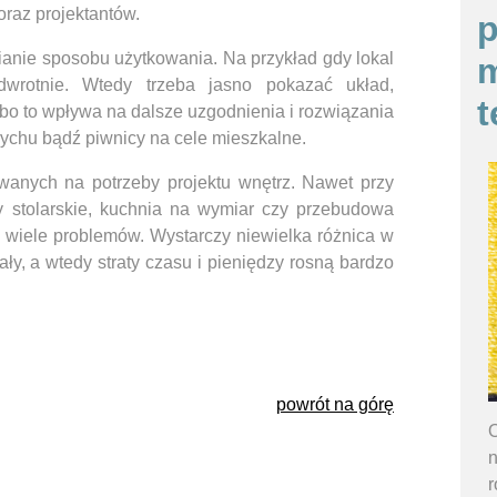
oraz projektantów.
p
anie sposobu użytkowania. Na przykład gdy lokal
m
wrotnie. Wtedy trzeba jasno pokazać układ,
t
 bo to wpływa na dalsze uzgodnienia i rozwiązania
trychu bądź piwnicy na cele mieszkalne.
wanych na potrzeby projektu wnętrz. Nawet przy
y stolarskie, kuchnia na wymiar czy przebudowa
ą wiele problemów. Wystarczy niewielka różnica w
y, a wtedy straty czasu i pieniędzy rosną bardzo
powrót na górę
O
n
r