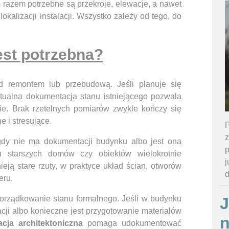
razem potrzebne są przekroje, elewacje, a nawet
okalizacji instalacji. Wszystko zależy od tego, do
est potrzebna?
ed remontem lub przebudową. Jeśli planuje się
tualna dokumentacja stanu istniejącego pozwala
nie. Brak rzetelnych pomiarów zwykle kończy się
e i stresujące.
P
z
gdy nie ma dokumentacji budynku albo jest ona
p
u starszych domów czy obiektów wielokrotnie
j
nieją stare rzuty, w praktyce układ ścian, otworów
eru.
 porządkowanie stanu formalnego. Jeśli w budynku
J
ji albo konieczne jest przygotowanie materiałów
acja architektoniczna
pomaga udokumentować