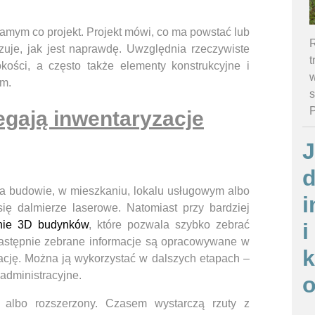
 samym co projekt. Projekt mówi, co ma powstać lub
R
zuje, jak jest naprawdę. Uwzględnia rzeczywiste
t
kości, a często także elementy konstrukcyjne i
w
em.
s
egają inwentaryzacje
J
d
 na budowie, w mieszkaniu, lokalu usługowym albo
i
ię dalmierze laserowe. Natomiast przy bardziej
nie 3D budynków
, które pozwala szybko zebrać
i
Następnie zebrane informacje są opracowywane w
ję. Można ją wykorzystać w dalszych etapach –
administracyjne.
o
 albo rozszerzony. Czasem wystarczą rzuty z