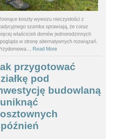
osnące koszty wywozu nieczystości z
radycyjnego szamba sprawiają, że coraz
ięcej właścicieli domów jednorodzinnych
pogląda w stronę alternatywnych rozwiązań.
Przydomowa
…
Read More
ak przygotować
ziałkę pod
nwestycję budowlaną
 uniknąć
kosztownych
późnień