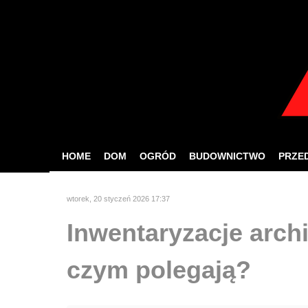
W celu zapewnien
Jeśli korzystasz z nas
HOME
DOM
OGRÓD
BUDOWNICTWO
PRZE
wtorek, 20 styczeń 2026 17:37
Inwentaryzacje archi
czym polegają?