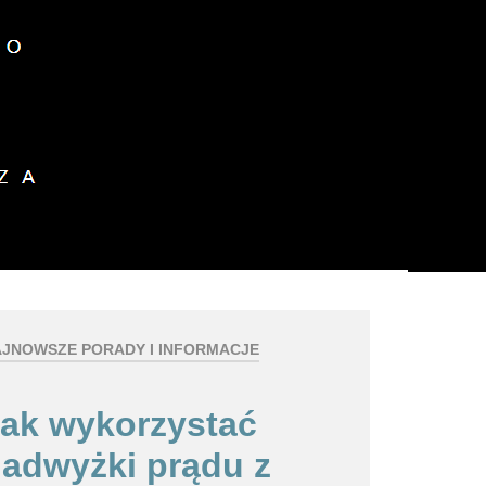
z plików cookies.
okies.
Dalsze informacje
JNOWSZE PORADY I INFORMACJE
ak wykorzystać
adwyżki prądu z