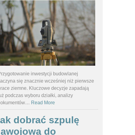
rzygotowanie inwestycji budowlanej
aczyna się znacznie wcześniej niż pierwsze
race ziemne. Kluczowe decyzje zapadają
uż podczas wyboru działki, analizy
dokumentów
…
Read More
ak dobrać szpulę
nawojową do