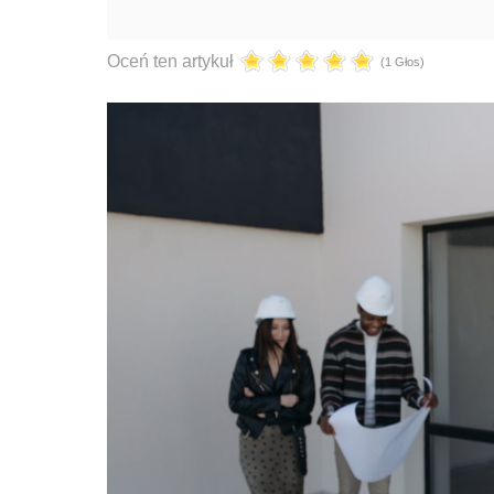
Oceń ten artykuł
(1 Głos)