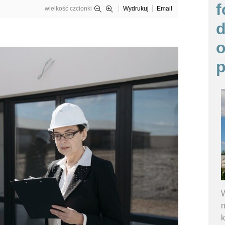
f
wielkość czcionki
Wydrukuj
Email
o
p
W
n
k