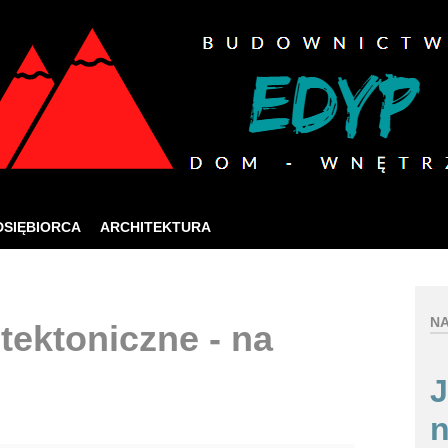
ia jak najlepszych usług online, ta strona korzysta 
zej strony internetowej, wyrażasz zgodę na używanie naszych plików co
Rozumiem
DSIĘBIORCA
ARCHITEKTURA
NA
tektoniczne - na
J
n