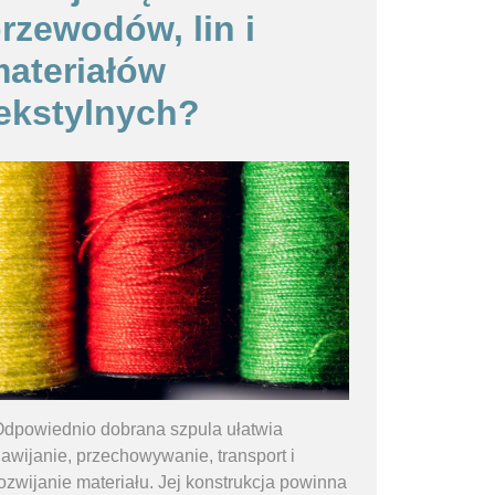
rzewodów, lin i
ateriałów
ekstylnych?
dpowiednio dobrana szpula ułatwia
awijanie, przechowywanie, transport i
ozwijanie materiału. Jej konstrukcja powinna