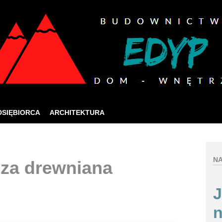
ia jak najlepszych usług online, ta strona korzysta 
zej strony internetowej, wyrażasz zgodę na używanie naszych plików co
Rozumiem
DSIĘBIORCA
ARCHITEKTURA
NA
psza drewniana
J
n