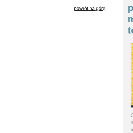
p
powrót na górę
m
t
O
n
r