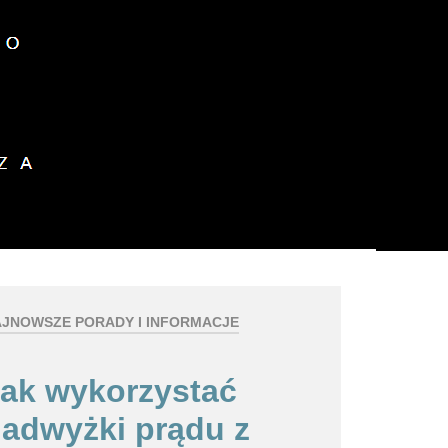
z plików cookies.
okies.
Dalsze informacje
JNOWSZE PORADY I INFORMACJE
ak wykorzystać
adwyżki prądu z