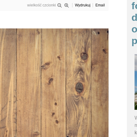
f
wielkość czcionki
Wydrukuj
Email
o
p
W
n
k