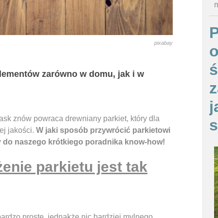
m
pixabay
o
ś
elementów zarówno w domu, jak i w
z
j
sk znów powraca drewniany parkiet, który dla
s
ej jakości.
W jaki sposób przywrócić parkietowi
y do naszego krótkiego poradnika know-how!
enie parkietu jest tak
ardzo proste, jednakże nic bardziej mylnego.