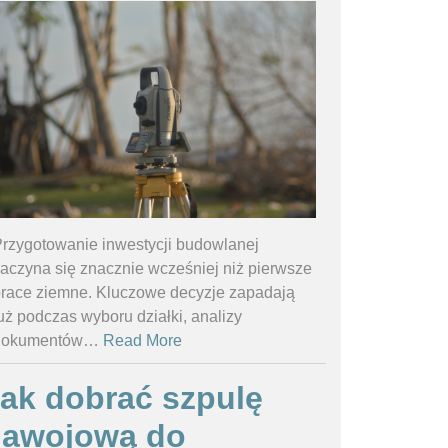
rzygotowanie inwestycji budowlanej
aczyna się znacznie wcześniej niż pierwsze
race ziemne. Kluczowe decyzje zapadają
uż podczas wyboru działki, analizy
dokumentów
…
Read More
ak dobrać szpulę
nawojową do