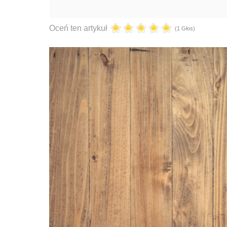
Oceń ten artykuł
(1 Głos)