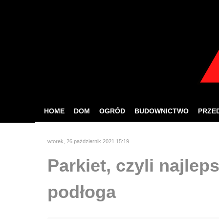
W celu zapewnien
Jeśli korzystasz z nas
HOME
DOM
OGRÓD
BUDOWNICTWO
PRZE
wtorek, 26 październik 2021 15:19
Parkiet, czyli najle
podłoga