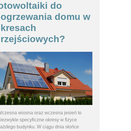
otowoltaiki do
dogrzewania domu w
kresach
rzejściowych?
czesna wiosna oraz wczesna jesień to
iezwykle specyficzne okresy w fizyce
ażdego budynku. W ciągu dnia słońce