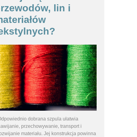
rzewodów, lin i
ateriałów
ekstylnych?
dpowiednio dobrana szpula ułatwia
awijanie, przechowywanie, transport i
ozwijanie materiału. Jej konstrukcja powinna