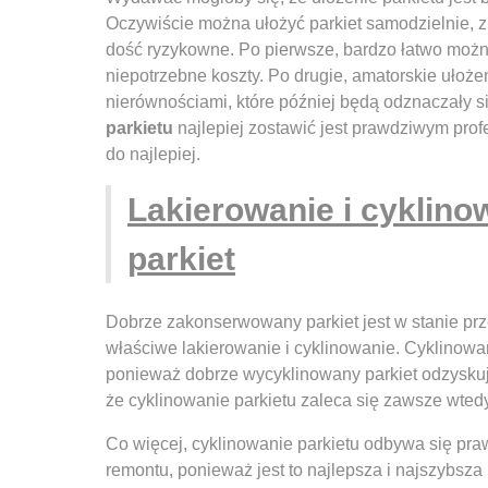
Oczywiście można ułożyć parkiet samodzielnie, z 
dość ryzykowne. Po pierwsze, bardzo łatwo możn
niepotrzebne koszty. Po drugie, amatorskie ułoż
nierównościami, które później będą odznaczały s
parkietu
najlepiej zostawić jest prawdziwym prof
do najlepiej.
Lakierowanie i cyklinow
parkiet
Dobrze zakonserwowany parkiet jest w stanie prze
właściwe lakierowanie i cyklinowanie. Cyklinowa
ponieważ dobrze wycyklinowany parkiet odzyskuje
że cyklinowanie parkietu zaleca się zawsze wted
Co więcej, cyklinowanie parkietu odbywa się pra
remontu, ponieważ jest to najlepsza i najszybsz