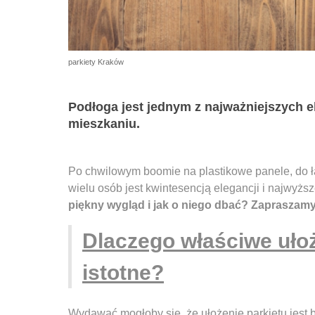
parkiety Kraków
Podłoga jest jednym z najważniejszych 
mieszkaniu.
Po chwilowym boomie na plastikowe panele, do ła
wielu osób jest kwintesencją elegancji i najwyższ
piękny wygląd i jak o niego dbać? Zapraszam
Dlaczego właściwe ułoż
istotne?
Wydawać mogłoby się, że ułożenie parkietu jest b