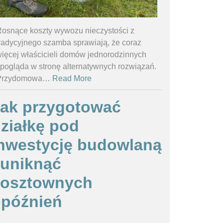
osnące koszty wywozu nieczystości z
radycyjnego szamba sprawiają, że coraz
ięcej właścicieli domów jednorodzinnych
pogląda w stronę alternatywnych rozwiązań.
Przydomowa
…
Read More
ak przygotować
ziałkę pod
nwestycję budowlaną
 uniknąć
kosztownych
późnień