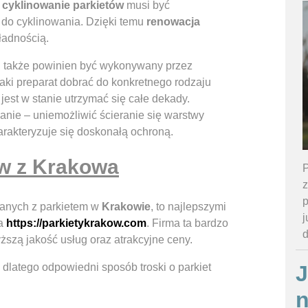
e
cyklinowanie
parkietów
musi być
do cyklinowania. Dzięki temu
renowacja
ładnością.
ieg także powinien być wykonywany przez
aki preparat dobrać do konkretnego rodzaju
est w stanie utrzymać się całe dekady.
nie – uniemożliwić ścieranie się warstwy
arakteryzuje się doskonałą ochroną.
ów z Krakowa
P
z
p
anych z parkietem w
Krakowie
, to najlepszymi
j
ia
https://parkietykrakow.com
. Firma ta bardzo
ższą jakość usług oraz atrakcyjne ceny.
J
dlatego odpowiedni sposób troski o parkiet