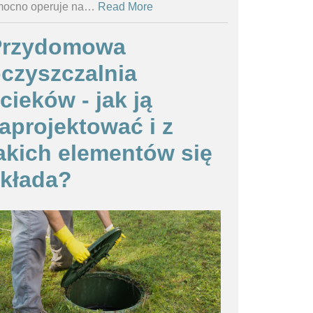
ocno operuje na
…
Read More
Przydomowa
czyszczalnia
cieków - jak ją
aprojektować i z
akich elementów się
kłada?