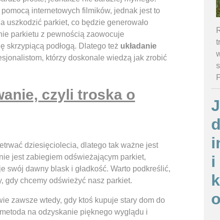
pomocą internetowych filmików, jednak jest to
a uszkodzić parkiet, co będzie generowało
R
enie parkietu z pewnością zaowocuje
t
ię skrzypiącą podłogą. Dlatego też
układanie
w
esjonalistom, którzy doskonale wiedzą jak zrobić
s
anie, czyli troska o
J
d
i
trwać dziesięciolecia, dlatego tak ważne jest
nie jest zabiegiem odświeżającym parkiet,
i
 swój dawny blask i gładkość. Warto podkreślić,
y, gdy chcemy odświeżyć nasz parkiet.
o
wie zawsze wtedy, gdy ktoś kupuje stary dom do
a metoda na odzyskanie pięknego wyglądu i