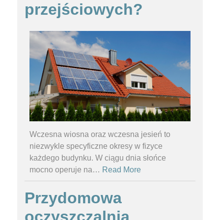
przejściowych?
Wczesna wiosna oraz wczesna jesień to
niezwykle specyficzne okresy w fizyce
każdego budynku. W ciągu dnia słońce
mocno operuje na
…
Read More
Przydomowa
oczyszczalnia