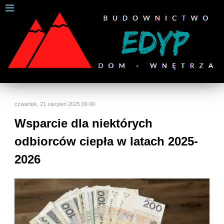
W celu zapewnienia jak najlepszych usług online, ta
strona korzysta z plików cookies.
Jeśli korzystasz z naszej strony internetowej, wyrażasz zgodę na
używanie naszych plików cookies.
Dalsze informacje
Rozumiem
czwartek, 21 sierpień 2025 09:40
Wsparcie dla niektórych
odbiorców ciepła w latach 2025-
2026