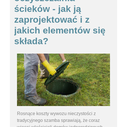
ścieków - jak ją
zaprojektować i z
jakich elementów się
składa?
Rosnące koszty wywozu nieczystości z
tradycyjnego szamba sprawiają, że coraz