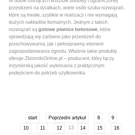
W dobie rosnących kosztów budowy i ograniczonej
przestrzeni na działkach, wiele osób szuka rozwiązań,
które są trwałe, szybkie w realizacji i nie wymagają
dużych nakładów formalnych. Jednym z takich
rozwiązań są
gotowe piwnice betonowe
, które
sprawdzają się zarówno jako przestrzeń do
przechowywania, jak i pełnoprawny element
zagospodarowania ogrodu. Właśnie takie produkty
oferuje ZbiornikiOnline.pl – producent, który łączy
inżynierską jakość wykonania z praktycznym
podejściem do potrzeb użytkownika.
start
Poprzedni artykuł
8
9
13
10
11
12
14
15
16