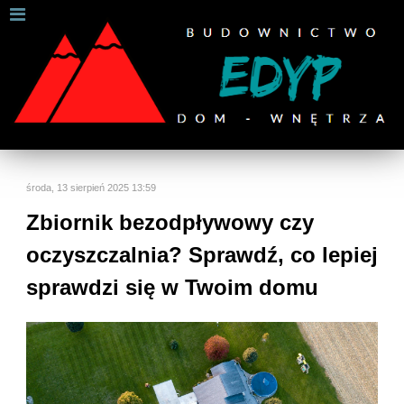
W celu zapewnienia jak najlepszych usług online, ta
strona korzysta z plików cookies.
Jeśli korzystasz z naszej strony internetowej, wyrażasz zgodę na
używanie naszych plików cookies.
Dalsze informacje
Rozumiem
środa, 13 sierpień 2025 13:59
Zbiornik bezodpływowy czy
oczyszczalnia? Sprawdź, co lepiej
sprawdzi się w Twoim domu