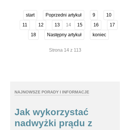
start
Poprzedni artykuł
9
10
14
11
12
13
15
16
17
18
Następny artykuł
koniec
Strona 14 z 113
NAJNOWSZE PORADY I INFORMACJE
Jak wykorzystać
nadwyżki prądu z