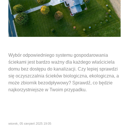
Wybór odpowiedniego systemu gospodarowania
ściekami jest bardzo ważny dla każdego właściciela
domu bez dostępu do kanalizacji. Czy lepiej sprawdzi
się oczyszczalnia ścieków biologiczna, ekologiczna, a
może zbiornik bezodpływowy? Sprawdź, co będzie
najkorzystniejsze w Twoim przypadku.
wtorek, 05 sierpień 2025 19:05