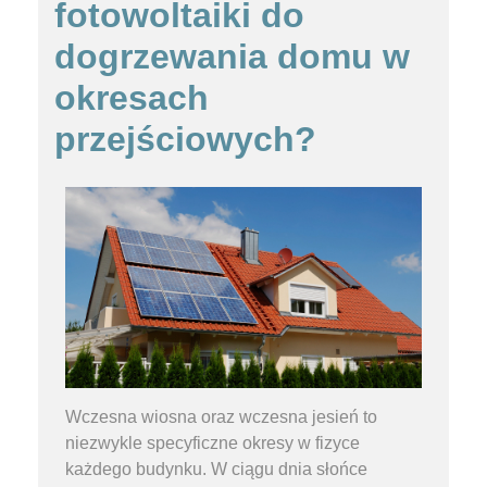
fotowoltaiki do
dogrzewania domu w
okresach
przejściowych?
Wczesna wiosna oraz wczesna jesień to
niezwykle specyficzne okresy w fizyce
każdego budynku. W ciągu dnia słońce