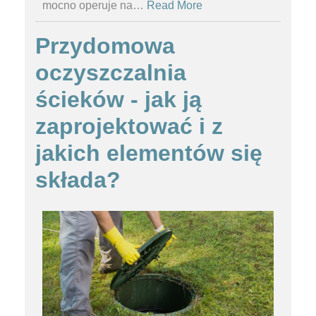
mocno operuje na
…
Read More
Przydomowa
oczyszczalnia
ścieków - jak ją
zaprojektować i z
jakich elementów się
składa?