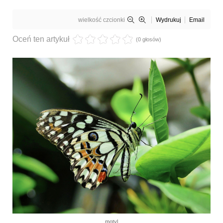
wielkość czcionki
Wydrukuj
Email
Oceń ten artykuł
(0 głosów)
motyl