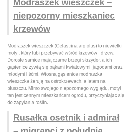
Modraszek wieszczek –
niepozorny mieszkaniec
krzewów
Modraszek wieszczek (Celastrina argiolus) to niewielki
motyl, który lubi przebywać wśród krzewów i drzew.
Dorosłe samice mają czarne brzegi skrzydeł, a ich
gąsienice żywią się pąkami kwiatowymi, jagodami oraz
młodymi liśćmi. Wiosną gąsienice modraszka
wieszczka żerują na ostrokrzewach, a latem na
bluszczu. Mimo swojego niepozornego wyglądu, motyl
ten jest cennym mieszkańcem ogrodu, przyczyniając się
do zapylania roślin.
Rusałka osetnik i admirał
– migranci z południa