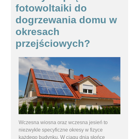
fotowoltaiki do
dogrzewania domu w
okresach
przejściowych?
Wczesna wiosna oraz wczesna jesień to
niezwykle specyficzne okresy w fizyce
każdego budynku. W ciągu dnia słońce