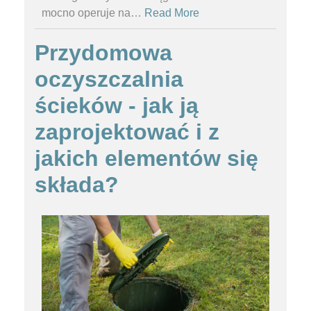
mocno operuje na
…
Read More
Przydomowa
oczyszczalnia
ścieków - jak ją
zaprojektować i z
jakich elementów się
składa?