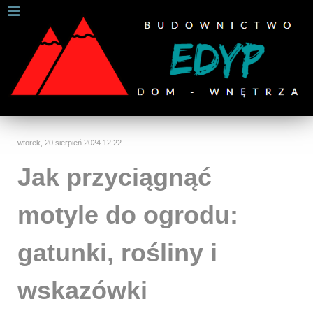
W celu zapewnienia jak najlepszych usług online, ta
strona korzysta z plików cookies.
Jeśli korzystasz z naszej strony internetowej, wyrażasz zgodę na
używanie naszych plików cookies.
Dalsze informacje
Rozumiem
wtorek, 20 sierpień 2024 12:22
Jak przyciągnąć
motyle do ogrodu:
gatunki, rośliny i
wskazówki