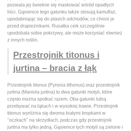
pozwala jej świetnie się maskować wśród opadłych
liści. Gąsienice tego gatunku także stosują kamuflaż,
upodabniając się do ptasich odchodów, co chroni je
przed drapieżnikami. Rusałka ceik szczególnie
upodobała sobie pokrzywy, ale może korzystać również
z innych roślin.
Przestrojnik titonus i
jurtina – bracia z łąk
Przestrojnik titonus (Pyronia tithonus) oraz przestrojnik
jurtina (Maniola jurtina) to dwa gatunki motyli, które
często można spotkać razem. Oba gatunki lubią
przebywać na łąkach i w wysokiej trawie. Przestrojnik
titonus wyróżnia się dwoma białymi kropkami w
"oczkach" na skrzydłach, podczas gdy przestrojnik
jurtina ma tylko jedną. Gąsienice tych motyli są zielone i