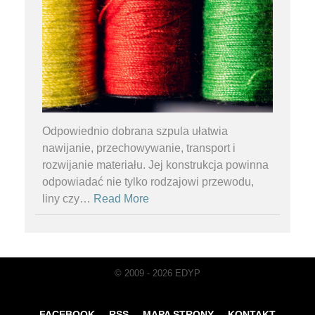
Odpowiednio dobrana szpula ułatwia
nawijanie, przechowywanie, transport i
rozwijanie materiału. Jej konstrukcja powinna
odpowiadać nie tylko rodzajowi przewodu,
liny czy
…
Read More
© 2009 - 2026 EDYP
FACEBOOK
RSS
MAPA STRONY
KONTAKT