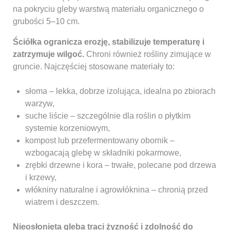
na pokryciu gleby warstwą materiału organicznego o
grubości 5–10 cm.
Ściółka ogranicza erozję, stabilizuje temperaturę i
zatrzymuje wilgoć.
Chroni również rośliny zimujące w
gruncie. Najczęściej stosowane materiały to:
słoma – lekka, dobrze izolująca, idealna po zbiorach
warzyw,
suche liście – szczególnie dla roślin o płytkim
systemie korzeniowym,
kompost lub przefermentowany obornik –
wzbogacają glebę w składniki pokarmowe,
zrębki drzewne i kora – trwałe, polecane pod drzewa
i krzewy,
włókniny naturalne i agrowłóknina – chronią przed
wiatrem i deszczem.
Nieosłonięta gleba traci żyzność i zdolność do