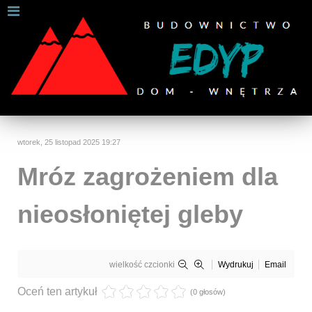
W celu zapewnienia jak najlepszych usług online, ta
strona korzysta z plików cookies.
Jeśli korzystasz z naszej strony internetowej, wyrażasz zgodę na
używanie naszych plików cookies.
Dalsze informacje
Rozumiem
wtorek, 25 listopad 2025 19:27
Mróz zagrożeniem dla
nieosłoniętej gleby
wielkość czcionki
Wydrukuj
Email
Oceń ten artykuł
(0 głosów)