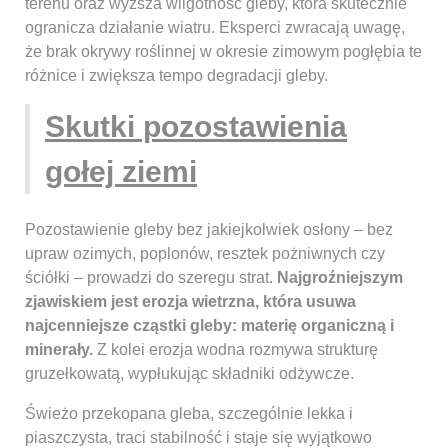
terenu oraz wyższa wilgotność gleby, która skutecznie
ogranicza działanie wiatru. Eksperci zwracają uwagę,
że brak okrywy roślinnej w okresie zimowym pogłębia te
różnice i zwiększa tempo degradacji gleby.
Skutki pozostawienia
gołej ziemi
Pozostawienie gleby bez jakiejkolwiek osłony – bez
upraw ozimych, poplonów, resztek pożniwnych czy
ściółki – prowadzi do szeregu strat.
Najgroźniejszym
zjawiskiem jest erozja wietrzna, która usuwa
najcenniejsze cząstki gleby: materię organiczną i
minerały.
Z kolei erozja wodna rozmywa strukturę
gruzełkowatą, wypłukując składniki odżywcze.
Świeżo przekopana gleba, szczególnie lekka i
piaszczysta, traci stabilność i staje się wyjątkowo