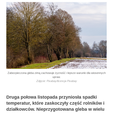
Zabezpieczona gleba zimą zachowuje żyzność i lepsze warunki dla wiosennych
upraw.
Zdjęcie: Pixabay/licencja Pixabay
Druga połowa listopada przyniosła spadki
temperatur, które zaskoczyły część rolników i
działkowców. Nieprzygotowana gleba w wielu