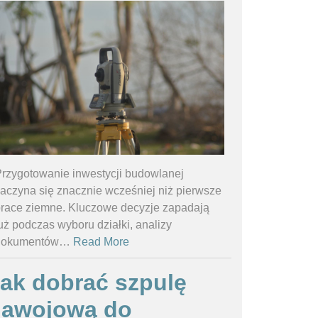
rzygotowanie inwestycji budowlanej
aczyna się znacznie wcześniej niż pierwsze
race ziemne. Kluczowe decyzje zapadają
uż podczas wyboru działki, analizy
dokumentów
…
Read More
ak dobrać szpulę
nawojową do