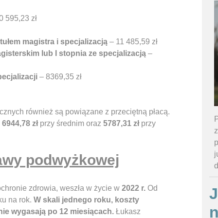
0 595,23 zł
ytułem magistra i specjalizacją
– 11 485,59 zł
isterskim lub I stopnia ze specjalizacją
–
ecjalizacji
– 8369,35 zł
nych również są powiązane z przeciętną płacą.
P
,
6944,78 zł
przy średnim oraz
5787,31 zł
przy
z
p
j
tawy podwyżkowej
chronie zdrowia, weszła w życie w
2022 r.
Od
J
ku na rok.
W skali jednego roku, koszty
 nie wygasają po 12 miesiącach.
Łukasz