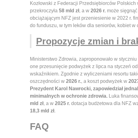
Kozłowski z Federacji Przedsiębiorców Polskich
przekroczyła
58 mld zł
, a w
2026 r.
może sięgnąć
obciążającym NFZ jest przeniesienie w 2022 r. 
do funduszu, w tym leków dla seniorów, kobiet w
Propozycje zmian i br
Ministerstwo Zdrowia, zaproponowało w styczniu
one przesunięcie podwyżek z lipca na styczeń o
wskaźnikiem. Zgodnie z wyliczeniami resortu tak
oszczędności w
2026 r.
, a koszt podwyżek w
2027
Prezydent Karol Nawrocki, zapowiedział jedna
minimalnych w ochronie zdrowia.
Luka finans
mld zł
, a w
2025 r.
dotacja budżetowa dla NFZ wz
18,3 mld zł
.
FAQ