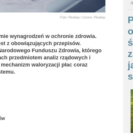
m
Foto: Pixabay / Lizenz: Pixabay
o
temie wynagrodzeń w ochronie zdrowia.
ś
ost z obowiązujących przepisów.
 Narodowego Funduszu Zdrowia, którego
z
ach przedmiotem analiz rządowych i
j
 mechanizm waloryzacji płac coraz
stemu.
s
tów