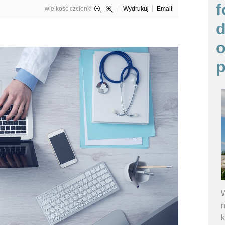
f
wielkość czcionki
Wydrukuj
Email
o
p
W
n
k