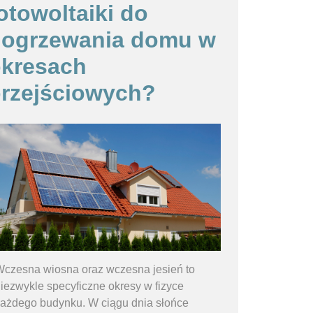
otowoltaiki do
dogrzewania domu w
kresach
rzejściowych?
czesna wiosna oraz wczesna jesień to
iezwykle specyficzne okresy w fizyce
ażdego budynku. W ciągu dnia słońce