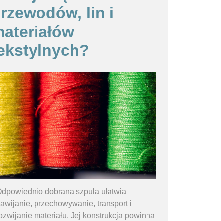
rzewodów, lin i
ateriałów
ekstylnych?
dpowiednio dobrana szpula ułatwia
awijanie, przechowywanie, transport i
ozwijanie materiału. Jej konstrukcja powinna