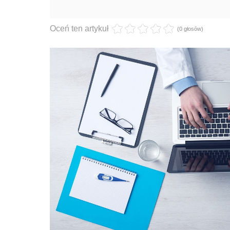
Oceń ten artykuł
(0 głosów)