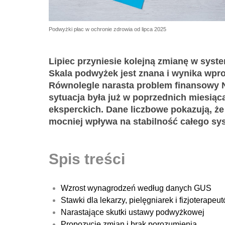
Podwyżki płac w ochronie zdrowia od lipca 2025
Lipiec przyniesie kolejną zmianę w sys
Skala podwyżek jest znana i wynika wpr
Równolegle narasta problem finansowy
sytuacja była już w poprzednich miesiąc
eksperckich. Dane liczbowe pokazują, że
mocniej wpływa na stabilność całego sy
Spis treści
Wzrost wynagrodzeń według danych GUS
Stawki dla lekarzy, pielęgniarek i fizjoterapeu
Narastające skutki ustawy podwyżkowej
Propozycje zmian i brak porozumienia