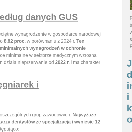
edług danych GUS
R
t
w
zeciętne wynagrodzenie w gospodarce narodowej
s
 o
8,82 proc.
w porównaniu z 2024 r.
Ten
i minimalnych wynagrodzeń w ochronie
ace minimalne w sektorze medycznym wzrosną
J
n działa nieprzerwanie od
2022 r.
i ma charakter
d
ęgniarek i
i
i
a poszczególnych grup zawodowych.
Najwyższe
o
arzy dentystów ze specjalizacją i wyniesie 12
tępująco: