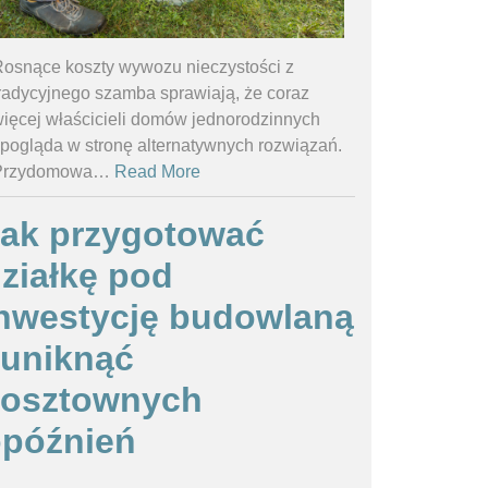
osnące koszty wywozu nieczystości z
radycyjnego szamba sprawiają, że coraz
ięcej właścicieli domów jednorodzinnych
pogląda w stronę alternatywnych rozwiązań.
Przydomowa
…
Read More
ak przygotować
ziałkę pod
nwestycję budowlaną
 uniknąć
kosztownych
późnień