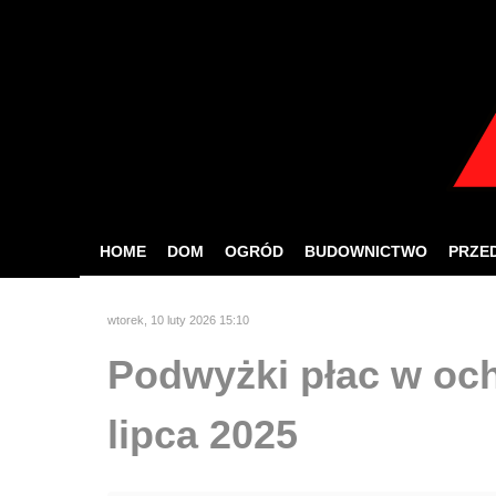
W celu zapewnien
Jeśli korzystasz z nas
HOME
DOM
OGRÓD
BUDOWNICTWO
PRZE
wtorek, 10 luty 2026 15:10
Podwyżki płac w och
lipca 2025