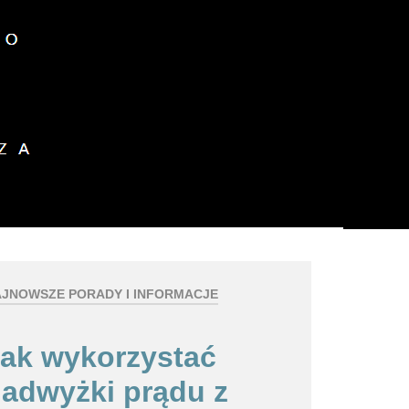
z plików cookies.
okies.
Dalsze informacje
JNOWSZE PORADY I INFORMACJE
ak wykorzystać
adwyżki prądu z