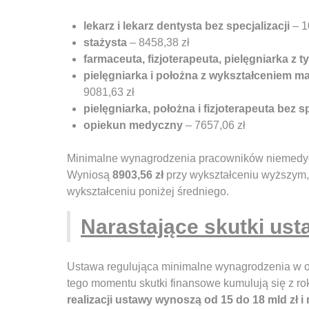
lekarz i lekarz dentysta bez specjalizacji
– 1
stażysta
– 8458,38 zł
farmaceuta, fizjoterapeuta, pielęgniarka z t
pielęgniarka i położna z wykształceniem mag
9081,63 zł
pielęgniarka, położna i fizjoterapeuta bez sp
opiekun medyczny
– 7657,06 zł
Minimalne wynagrodzenia pracowników niemedycz
Wyniosą
8903,56 zł
przy wykształceniu wyższym
wykształceniu poniżej średniego.
Narastające skutki us
Ustawa regulująca minimalne wynagrodzenia w o
tego momentu skutki finansowe kumulują się z ro
realizacji ustawy wynoszą od 15 do 18 mld zł i