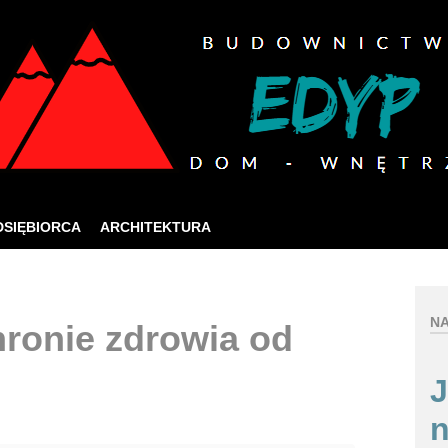
ia jak najlepszych usług online, ta strona korzysta 
zej strony internetowej, wyrażasz zgodę na używanie naszych plików co
Rozumiem
DSIĘBIORCA
ARCHITEKTURA
NA
ronie zdrowia od
J
n