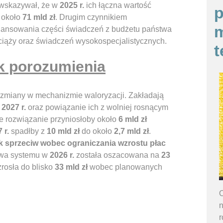
 wskazywał, że w
2025 r.
ich łączna wartość
p
 około
71 mld zł
. Drugim czynnikiem
m
finansowania części świadczeń z budżetu państwa
 ciąży oraz świadczeń wysokospecjalistycznych.
t
ak porozumienia
 zmiany w mechanizmie waloryzacji. Zakładają
d
2027 r.
oraz powiązanie ich z wolniej rosnącym
ie rozwiązanie przyniosłoby około
6 mld zł
 r.
spadłby z
10 mld zł
do około
2,7 mld zł
.
k sprzeciw wobec ograniczania wzrostu płac
owa systemu w
2026 r.
została oszacowana na
23
rosła do blisko
33 mld zł
wobec planowanych
O
n
r