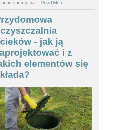
ocno operuje na
…
Read More
Przydomowa
czyszczalnia
cieków - jak ją
aprojektować i z
akich elementów się
kłada?