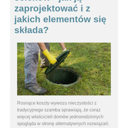
zaprojektować i z
jakich elementów się
składa?
Rosnące koszty wywozu nieczystości z
tradycyjnego szamba sprawiają, że coraz
więcej właścicieli domów jednorodzinnych
spogląda w stronę alternatywnych rozwiązań.