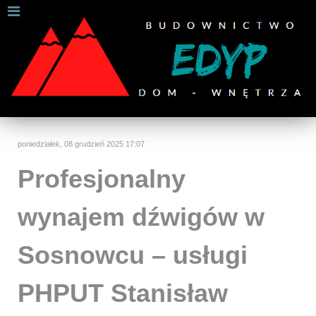
W celu zapewnienia jak najlepszych usług online, ta
strona korzysta z plików cookies.
Jeśli korzystasz z naszej strony internetowej, wyrażasz zgodę na
używanie naszych plików cookies.
Dalsze informacje
Rozumiem
poniedziałek, 08 grudzień 2025 17:07
Profesjonalny
wynajem dźwigów w
Sosnowcu – usługi
PHPUT Stanisław