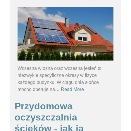
Wczesna wiosna oraz wczesna jesień to
niezwykle specyficzne okresy w fizyce
każdego budynku. W ciągu dnia słońce
mocno operuje na
…
Read More
Przydomowa
oczyszczalnia
ścieków - jak ją