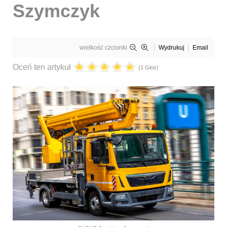
Szymczyk
wielkość czcionki
Wydrukuj
Email
Oceń ten artykuł
(1 Głos)