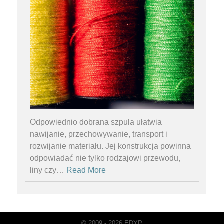
Odpowiednio dobrana szpula ułatwia
nawijanie, przechowywanie, transport i
rozwijanie materiału. Jej konstrukcja powinna
odpowiadać nie tylko rodzajowi przewodu,
liny czy
…
Read More
© 2009 - 2026 EDYP