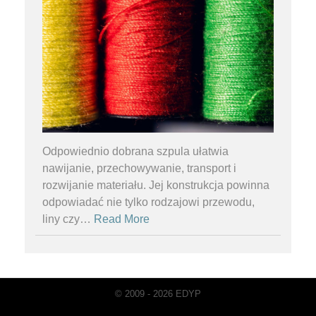
Odpowiednio dobrana szpula ułatwia
nawijanie, przechowywanie, transport i
rozwijanie materiału. Jej konstrukcja powinna
odpowiadać nie tylko rodzajowi przewodu,
liny czy
…
Read More
© 2009 - 2026 EDYP