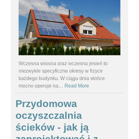
Wczesna wiosna oraz wczesna jesień to
niezwykle specyficzne okresy w fizyce
każdego budynku. W ciągu dnia słońce
mocno operuje na
…
Read More
Przydomowa
oczyszczalnia
ścieków - jak ją
zaprojektować i z