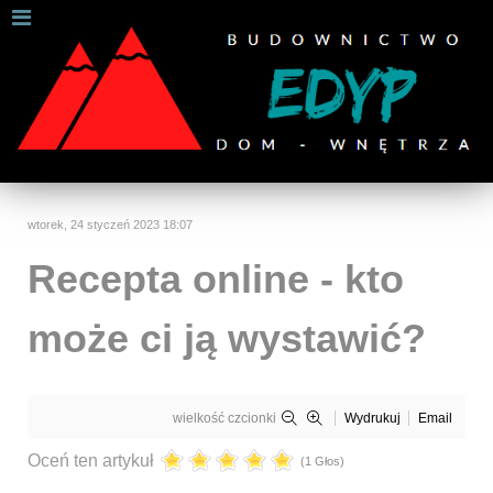
W celu zapewnienia jak najlepszych usług online, ta
strona korzysta z plików cookies.
Jeśli korzystasz z naszej strony internetowej, wyrażasz zgodę na
używanie naszych plików cookies.
Dalsze informacje
Rozumiem
wtorek, 24 styczeń 2023 18:07
Recepta online - kto
może ci ją wystawić?
wielkość czcionki
Wydrukuj
Email
Oceń ten artykuł
(1 Głos)