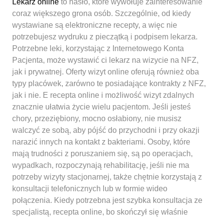
Lekarz online
to hasło, które wywołuje zainteresowanie
coraz większego grona osób. Szczególnie, od kiedy
wystawiane są elektroniczne recepty, a więc nie
potrzebujesz wydruku z pieczątką i podpisem lekarza.
Potrzebne leki, korzystając z Internetowego Konta
Pacjenta, może wystawić ci lekarz na wizycie na NFZ,
jak i prywatnej. Oferty wizyt online oferują również oba
typy placówek, zarówno te posiadające kontrakty z NFZ,
jak i nie. E recepta online i możliwość wizyt zdalnych
znacznie ułatwia życie wielu pacjentom. Jeśli jesteś
chory, przeziębiony, mocno osłabiony, nie musisz
walczyć ze sobą, aby pójść do przychodni i przy okazji
narazić innych na kontakt z bakteriami. Osoby, które
mają trudności z poruszaniem się, są po operacjach,
wypadkach, rozpoczynają rehabilitację, jeśli nie ma
potrzeby wizyty stacjonarnej, także chętnie korzystają z
konsultacji telefonicznych lub w formie wideo
połączenia. Kiedy potrzebna jest szybka konsultacja ze
specjalistą, recepta online, bo skończył się właśnie